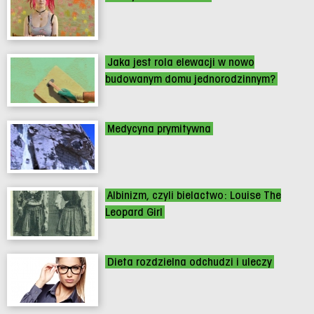
Jaka jest rola elewacji w nowo
budowanym domu jednorodzinnym?
Medycyna prymitywna
Albinizm, czyli bielactwo: Louise The
Leopard Girl
Dieta rozdzielna odchudzi i uleczy