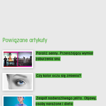
Powiązane artykuły
Paraliż senny. Przerażający wymiar
zaburzenia snu
Czy kolor oczu się zmienia?
Zespół nadwrażliwego jelita. Objawy,
osoby narażone i dieta