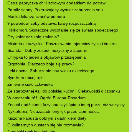
Ostra papryczka chilli zdrowym dodatkiem do potraw
Paraliż senny. Przerażający wymiar zaburzenia snu
Maska lekarza czasów pomoru
9 powodów, żeby odstawić kawę rozpuszczalną
Hikikomori. Skuteczne wycofanie się ze świata społecznego
Czy kolor oczu się zmienia?
Misteria eleuzyjskie. Poszukiwanie tajemnicy życia i śmierci
Scandal. Dobry zespół muzyczny z Japonii
Chrypka to jeden z objawów przeziębienia
Ergofobia. Dlaczego boję się pracy?
Lęki nocne. Zaburzenie snu wieku dziecięcego
Syndrom obcej ręki
Zmienne ciało człowieka
Ze starożytnej Azji do polskiej kuchni. Ciekawostki o czosnku
W otoczeniu róż. Ogród Europa-Rosarium
Zespół opóźnionej fazy snu czyli śpię o innej porze niż wszyscy
Nyktofobia. Nieuzasadniony lęk przed ciemnością
Kiszona kapusta dobrym składnikiem diety
O kulinarnych gustach się nie rozmawia?
Japoński rock jest kobietą