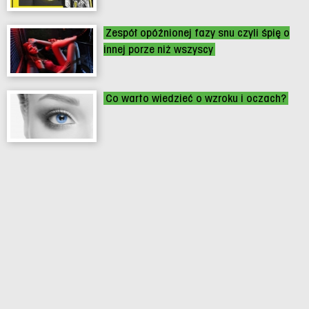
Zespół opóźnionej fazy snu czyli śpię o
innej porze niż wszyscy
Co warto wiedzieć o wzroku i oczach?