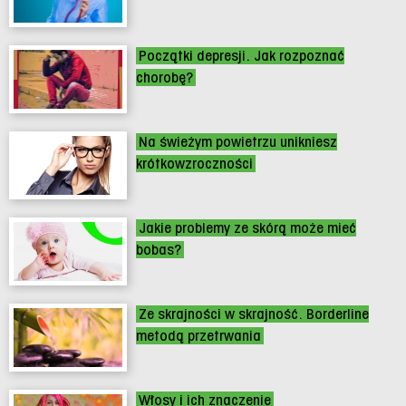
Początki depresji. Jak rozpoznać
chorobę?
Na świeżym powietrzu unikniesz
krótkowzroczności
Jakie problemy ze skórą może mieć
bobas?
Ze skrajności w skrajność. Borderline
metodą przetrwania
Włosy i ich znaczenie