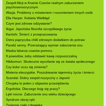
Zespół Alicji w Krainie Czarów realnym zaburzeniem
psychosensorycznym
Afazja. Problemy z mówieniem i rozumieniem innych osób
Ella Harper. Kobieta Wielbłąd
Czym jest zdrowe odżywianie?
Ikigai. Japońska filozofia szczęśliwego życia
Karōshi. Śmierć z przepracowania
Ostra papryczka chilli zdrowym dodatkiem do potraw
Paraliż senny. Przerażający wymiar zaburzenia snu
Maska lekarza czasów pomoru
9 powodów, żeby odstawić kawę rozpuszczalną
Hikikomori. Skuteczne wycofanie się ze świata społecznego
Czy kolor oczu się zmienia?
Misteria eleuzyjskie. Poszukiwanie tajemnicy życia i śmierci
Scandal. Dobry zespół muzyczny z Japonii
Chrypka to jeden z objawów przeziębienia
Ergofobia. Dlaczego boję się pracy?
Lęki nocne. Zaburzenie snu wieku dziecięcego
Syndrom obcej ręki
Zmienne ciało człowieka