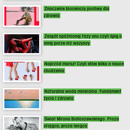
Znaczenie biocenozy pochwy dla
zdrowia
Zespół opóźnionej fazy snu czyli śpię o
innej porze niż wszyscy
Naprzód marsz! Czyli słów kilka o nauce
chodzenia
Naturalna woda mineralna. Fundament
życia i zdrowia
Świat Mirona Białoszewskiego. Proza
stojąca, proza lecąca