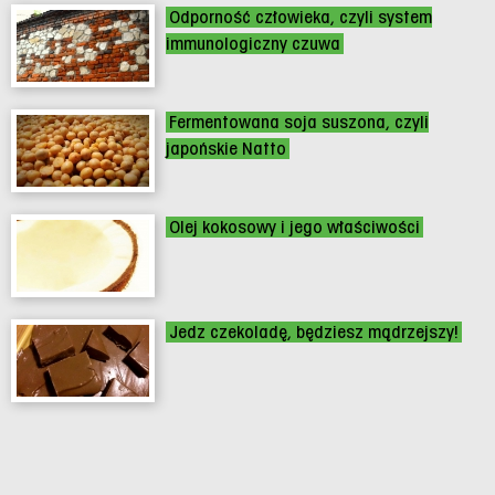
Odporność człowieka, czyli system
immunologiczny czuwa
Fermentowana soja suszona, czyli
japońskie Natto
Olej kokosowy i jego właściwości
Jedz czekoladę, będziesz mądrzejszy!