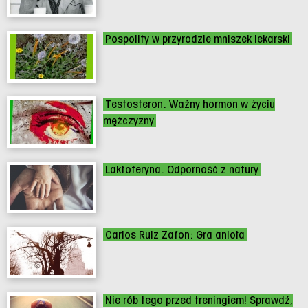
Pospolity w przyrodzie mniszek lekarski
Testosteron. Ważny hormon w życiu
mężczyzny
Laktoferyna. Odporność z natury
Carlos Ruiz Zafon: Gra anioła
Nie rób tego przed treningiem! Sprawdź,