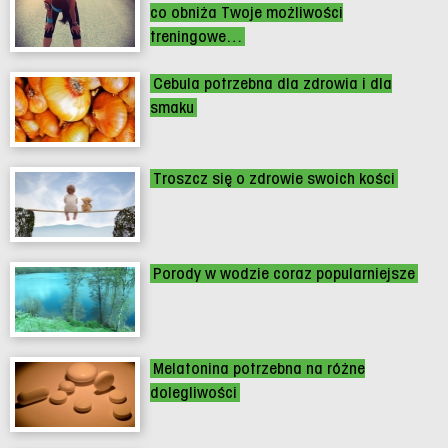
co obniża Twoje możliwości
treningowe…
Cebula potrzebna dla zdrowia i dla
smaku
Troszcz się o zdrowie swoich kości
Porody w wodzie coraz popularniejsze
Melatonina potrzebna na różne
dolegliwości