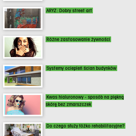
ARYZ: Dobry street art
Różne zastosowanie żywności
Systemy ociepleń ścian budynków
Kwas hialuronowy - sposób na piękną
skórę bez zmarszczek
Do czego służy łóżko rehabilitacyjne?