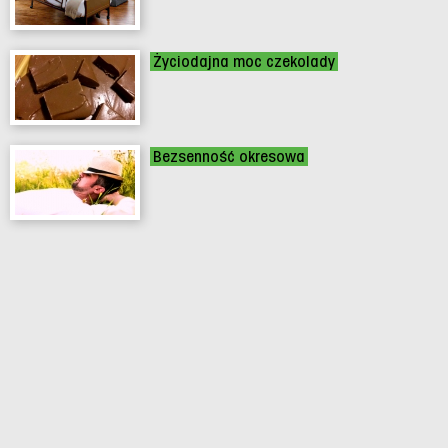
Życiodajna moc czekolady
Bezsenność okresowa