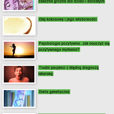
zakaźna groźna dla dzieci i dorosłych
Olej kokosowy i jego właściwości
Psychologia pozytywna. Jak nauczyć się
pozytywnego myślenia?
Trudni pacjenci z błędną diagnozą
lekarską
Dieta genetyczna