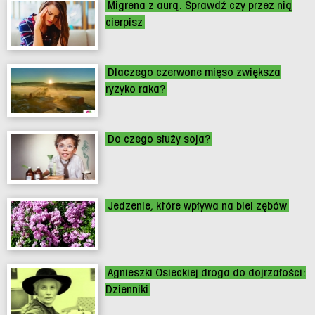
Migrena z aurą. Sprawdź czy przez nią
cierpisz
Dlaczego czerwone mięso zwiększa
ryzyko raka?
Do czego służy soja?
Jedzenie, które wpływa na biel zębów
Agnieszki Osieckiej droga do dojrzałości:
Dzienniki