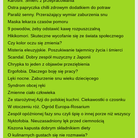
Karōshi. Śmierć z przepracowania
Ostra papryczka chilli zdrowym dodatkiem do potraw
Paraliż senny. Przerażający wymiar zaburzenia snu
Maska lekarza czasów pomoru
9 powodów, żeby odstawić kawę rozpuszczalną
Hikikomori. Skuteczne wycofanie się ze świata społecznego
Czy kolor oczu się zmienia?
Misteria eleuzyjskie. Poszukiwanie tajemnicy życia i śmierci
Scandal. Dobry zespół muzyczny z Japonii
Chrypka to jeden z objawów przeziębienia
Ergofobia. Dlaczego boję się pracy?
Lęki nocne. Zaburzenie snu wieku dziecięcego
Syndrom obcej ręki
Zmienne ciało człowieka
Ze starożytnej Azji do polskiej kuchni. Ciekawostki o czosnku
W otoczeniu róż. Ogród Europa-Rosarium
Zespół opóźnionej fazy snu czyli śpię o innej porze niż wszyscy
Nyktofobia. Nieuzasadniony lęk przed ciemnością
Kiszona kapusta dobrym składnikiem diety
O kulinarnych gustach się nie rozmawia?