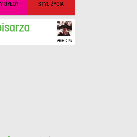
BY BYŁO?
STYL ŻYCIA
pisarza
Amelia KB