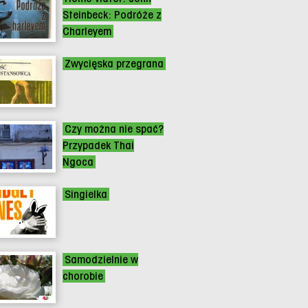
Steinbeck: Podróże z
Charleyem
Zwycięska przegrana
Czy można nie spać?
Przypadek Thai
Ngoca
Singielka
Samodzielnie w
chorobie