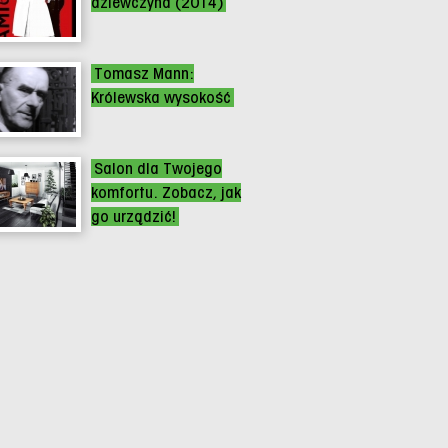
dziewczyna (2014)
Tomasz Mann:
Królewska wysokość
Salon dla Twojego
komfortu. Zobacz, jak
go urządzić!