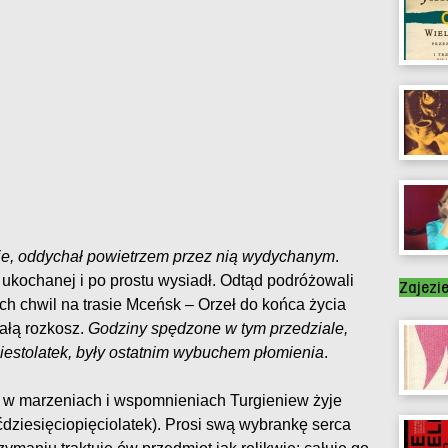
nie, oddychał powietrzem przez nią wydychanym
.
 ukochanej i po prostu wysiadł. Odtąd podróżowali
Zajezi
h chwil na trasie Mceńsk – Orzeł do końca życia
ałą rozkosz.
Godziny spędzone w tym przedziale,
iestolatek, były ostatnim wybuchem płomienia
.
w marzeniach i wspomnieniach Turgieniew żyje
śćdziesięciopięciolatek). Prosi swą wybrankę serca