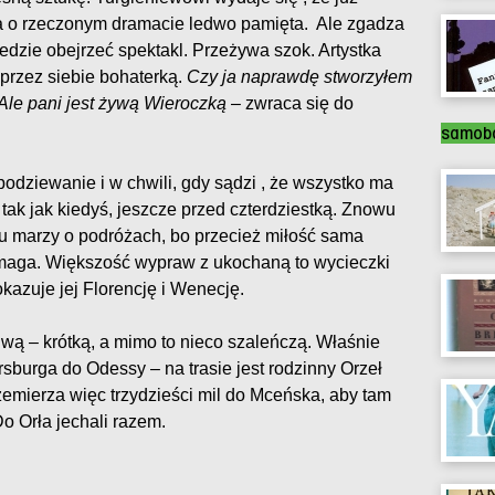
a o rzeczonym dramacie ledwo pamięta. Ale zgadza
jedzie obejrzeć spektakl. Przeżywa szok. Artystka
ą przez siebie bohaterką.
Czy ja naprawdę stworzyłem
Ale pani jest żywą Wieroczką
– zwraca się do
samobó
odziewanie i w chwili, gdy sądzi , że wszystko ma
ak jak kiedyś, jeszcze przed czterdziestką. Znowu
wu marzy o podróżach, bo przecież miłość sama
ymaga. Większość wypraw z ukochaną to wycieczki
azuje jej Florencję i Wenecję.
wą – krótką, a mimo to nieco szaleńczą. Właśnie
sburga do Odessy – na trasie jest rodzinny Orzeł
emierza więc trzydzieści mil do Mceńska, aby tam
o Orła jechali razem.