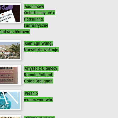
Anonimowi
śmiertelnicy. Arto
Paasilinna:
Fantastyczne
jstwo zbiorowe
Knut Egil Wang:
Norweskie wakacje
Artysta z Clamecy.
Romain Rolland:
Colas Breugnon
Pieśń o
macierzyństwie