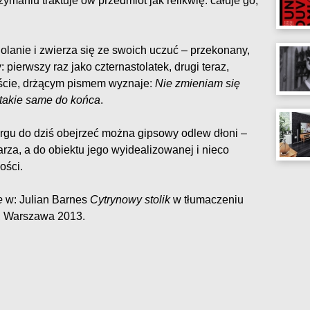
zymaniu traktuje ów przedmiot jak relikwię: całuje go,
lanie i zwierza się ze swoich uczuć – przekonany,
 pierwszy raz jako czternastolatek, drugi teraz,
liście, drżącym pismem wyznaje:
Nie zmieniam się
takie same do końca
.
gu do dziś obejrzeć można gipsowy odlew dłoni –
rza, a do obiektu jego wyidealizowanej i nieco
ości.
e
w: Julian Barnes
Cytrynowy stolik
w tłumaczeniu
i, Warszawa 2013.