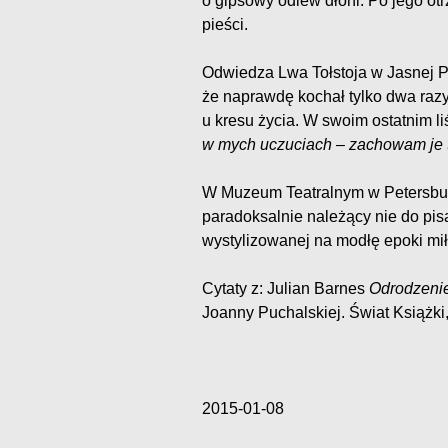
o gipsowy odlew dłoni. Po jego otr
pieści.
Odwiedza Lwa Tołstoja w Jasnej Po
że naprawdę kochał tylko dwa razy:
u kresu życia. W swoim ostatnim 
w mych uczuciach – zachowam je 
W Muzeum Teatralnym w Petersbur
paradoksalnie należący nie do pisa
wystylizowanej na modłę epoki mił
Cytaty z: Julian Barnes
Odrodzeni
Joanny Puchalskiej. Świat Książk
2015-01-08