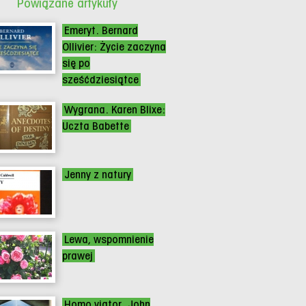
Powiązane artykuły
Emeryt. Bernard
Ollivier: Życie zaczyna
się po
sześćdziesiątce
Wygrana. Karen Blixe:
Uczta Babette
Jenny z natury
Lewa, wspomnienie
prawej
Homo viator. John