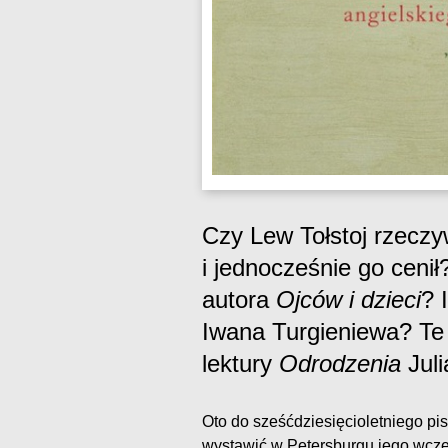
Czy Lew Tołstoj rzeczy
i jednocześnie go cenił
autora
Ojców i dzieci
? 
Iwana Turgieniewa? Te
lektury
Odrodzenia
Juli
Oto do sześćdziesięcioletniego pis
wystawić w Petersburgu jego wczes