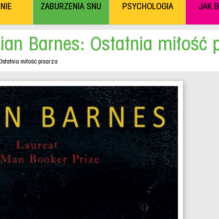
NIE
ZABURZENIA SNU
PSYCHOLOGIA
JAK 
ian Barnes: Ostatnia miłość 
Ostatnia miłość pisarza