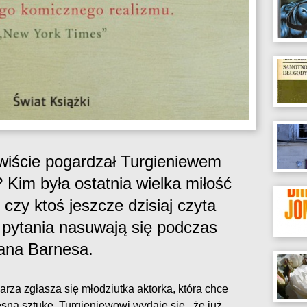
wiście pogardzał Turgieniewem
? Kim była ostatnia wielka miłość
I czy ktoś jeszcze dzisiaj czyta
 pytania nasuwają się podczas
ana Barnesa.
arza zgłasza się młodziutka aktorka, która chce
ną sztukę. Turgieniewowi wydaje się , że już