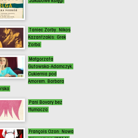
Jakubowe księgi
Taniec Zorby. Nikos
Kazantzakis: Grek
Zorba
Małgorzata
Gutowska-Adamczyk.
Cukiernia pod
Amorem. Barbara
erska
Pani Bovary bez
tłumacza
François Ozon: Nowa