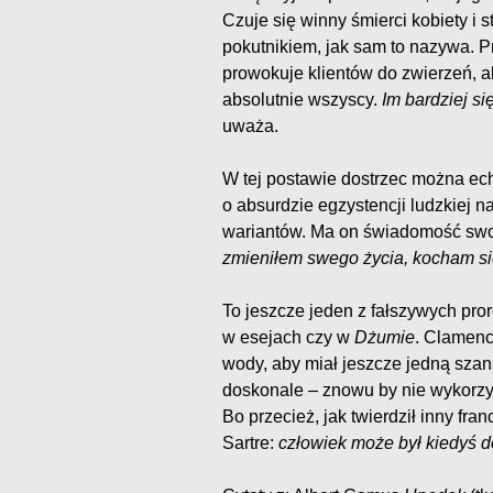
Czuje się winny śmierci kobiety i
pokutnikiem, jak sam to nazywa. P
prowokuje klientów do zwierzeń, a
absolutnie wszyscy.
Im bardziej s
uważa.
W tej postawie dostrzec można ec
o absurdzie egzystencji ludzkiej n
wariantów. Ma on świadomość swoj
zmieniłem swego życia, kocham sie
To jeszcze jeden z fałszywych pro
w esejach czy w
Dżumie
. Clamenc
wody, aby miał jeszcze jedną szans
doskonale – znowu by nie wykorzy
Bo przecież, jak twierdził inny fr
Sartre:
człowiek może był kiedyś d