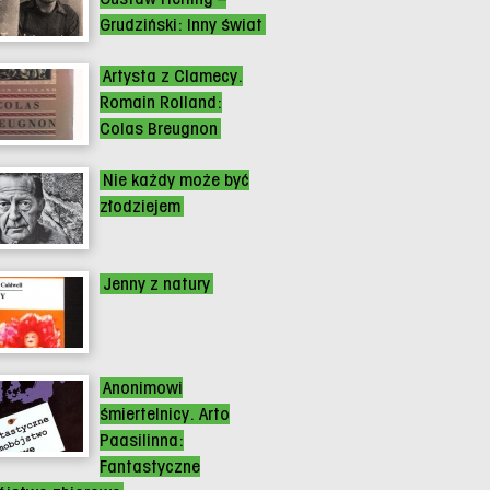
Grudziński: Inny świat
Artysta z Clamecy.
Romain Rolland:
Colas Breugnon
Nie każdy może być
złodziejem
Jenny z natury
Anonimowi
śmiertelnicy. Arto
Paasilinna:
Fantastyczne