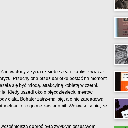
 Zadowolony z życia i z siebie Jean-Baptiste wracał
aryżu. Przechylona przez barierkę postać na moment
zała się być młodą, atrakcyjną kobietą w czerni.
ia. Kiedy uszedł około pięćdziesięciu metrów,
dy ciała. Bohater zatrzymał się, ale nie zareagował.
 ratunek ani nikogo nie zawiadomił. Wmawiał sobie, że
o wcześniejsza dobroć była zwykłym oszustwem.