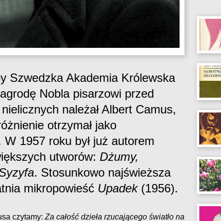
eby Szwedzka Akademia Królewska
nagrodę Nobla pisarzowi przed
 nielicznych należał Albert Camus,
różnienie otrzymał jako
k. W 1957 roku był już autorem
większych utworów:
Dżumy,
 Syzyfa
. Stosunkowo najświeższa
atnia mikropowieść
Upadek
(1956).
usa czytamy:
Za całość dzieła rzucającego światło na