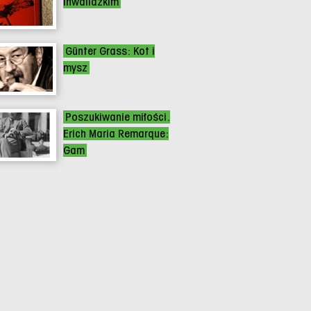
inwalidzkim
Günter Grass: Kot i
mysz
Poszukiwanie miłości.
Erich Maria Remarque:
Gam