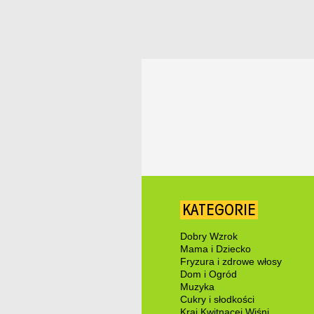
KATEGORIE
Dobry Wzrok
Mama i Dziecko
Fryzura i zdrowe włosy
Dom i Ogród
Muzyka
Cukry i słodkości
Kraj Kwitnącej Wiśni