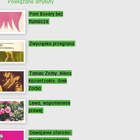
Powiązane artykuły
Pani Bovary bez
tłumacza
Zwycięska przegrana
Taniec Zorby. Nikos
Kazantzakis: Grek
Zorba
Lewa, wspomnienie
prawej
Oswajanie starości.