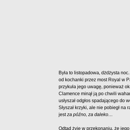
Była to listopadowa, dżdżysta noc.
od kochanki przez most Royal w P
przykuła jego uwagę, ponieważ oka
Clamence minął ją po chwili wahan
usłyszał odgłos spadającego do wo
Słyszał krzyki, ale nie pobiegł na
jest
za późno, za daleko…
Odtąd żyje w przekonaniu, że jeg