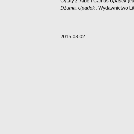
Cytaty z: Albert Camus
Upadek
(tł
Dżuma, Upadek
, Wydawnictwo Lit
2015-08-02