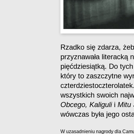
Rzadko się zdarza, ż
przyznawała literacką 
pięćdziesiątką. Do tych
który to zaszczytne wy
czterdziestoczterolate
wszystkich swoich naj
Obcego, Kaliguli
i
Mitu
wówczas była jego ost
W uzasadnieniu nagrody dla Cam