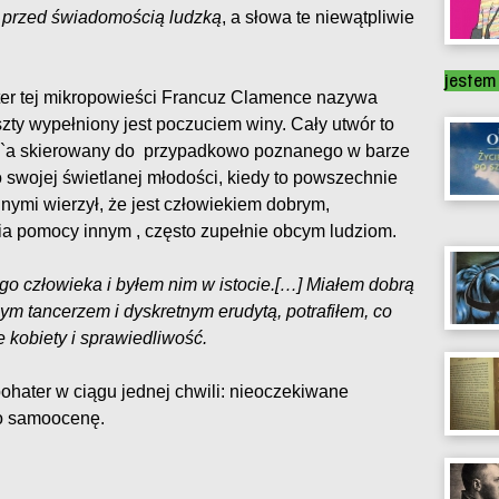
ą przed świadomością ludzką
, a słowa te niewątpliwie
jestem
er tej mikropowieści Francuz Clamence nazywa
szty wypełniony jest poczuciem winy. Cały utwór to
`a skierowany do przypadkowo poznanego w barze
swojej świetlanej młodości, kiedy to powszechnie
nymi wierzył, że jest człowiekiem dobrym,
a pomocy innym , często zupełnie obcym ludziom.
o człowieka i byłem nim w istocie.[…] Miałem dobrą
ym tancerzem i dyskretnym erudytą, potrafiłem, co
e kobiety i sprawiedliwość.
bohater w ciągu jednej chwili: nieoczekiwane
go samoocenę.