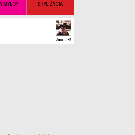
BY BYŁO?
STYL ŻYCIA
Amelia KB