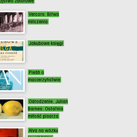
jstwo zbiorowe
Vercors: Bitwa
milczenia
Jakubowe księgi
Pieśń o
macierzyństwie
Odrodzenie. Julian
Barnes: Ostatnia
miłość pisarza
Alva na wózku