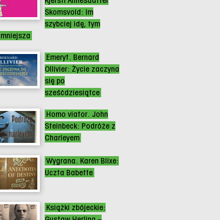
Kjersti Annesdatter
Skomsvold: Im
szybciej idę, tym
 mniejsza
Emeryt. Bernard
Ollivier: Życie zaczyna
się po
sześćdziesiątce
Homo viator. John
Steinbeck: Podróże z
Charleyem
Wygrana. Karen Blixe:
Uczta Babette
Książki zbójeckie:
Gustaw Herling –