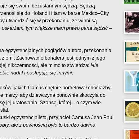
samobó
 staje się swoim bezustannym sędzią. Sędzią
rzenosi się do Holandii i tam w barze Mexico–City
by utwierdzić się w przekonaniu, że winni są
ię oskarżam, tym większe mam prawo pana sądzić
–
ha egzystencjalnych poglądów autora, przekonania
a ziemi. Zachowanie bohatera jest jednym z jego
ej nikczemności, ale mimo to stwierdza:
Nie
bie nadal i posługuję się innymi.
roków, jakich Camus chętnie portretował chociażby
e marzy, aby dziewczyna ponownie skoczyła do
ę jej uratowania. Szansę, której – o czym wie
stał.
ancuski egzystencjalista, przyjaciel Camusa Jean Paul
obry, ale z pewnością było to bardzo dawno
.