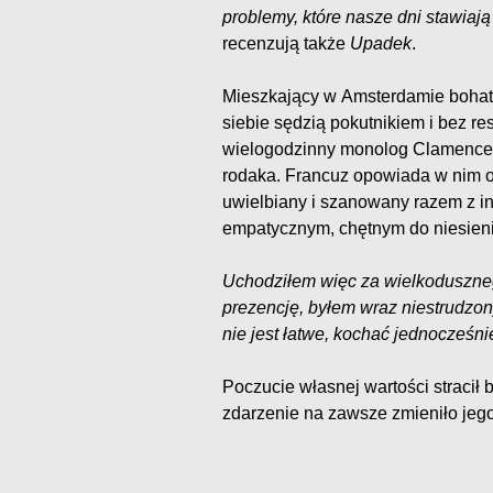
problemy, które nasze dni stawiaj
recenzują także
Upadek
.
Mieszkający w Amsterdamie bohat
siebie sędzią pokutnikiem i bez re
wielogodzinny monolog Clamence
rodaka. Francuz opowiada w nim o 
uwielbiany i szanowany razem z in
empatycznym, chętnym do niesieni
Uchodziłem więc za wielkoduszneg
prezencję, byłem wraz niestrudzon
nie jest łatwe, kochać jednocześni
Poczucie własnej wartości stracił 
zdarzenie na zawsze zmieniło je