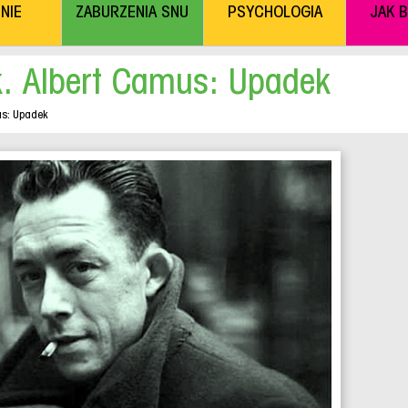
NIE
ZABURZENIA SNU
PSYCHOLOGIA
JAK 
k. Albert Camus: Upadek
us: Upadek