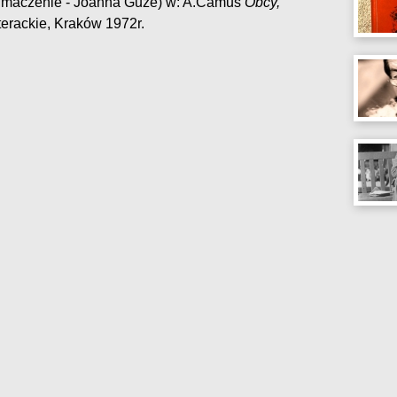
umaczenie - Joanna Guze) w: A.Camus
Obcy,
erackie, Kraków 1972r.