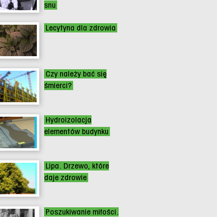
snu
Lecytyna dla zdrowia
Czy należy bać się
śmierci?
Hydroizolacja
elementów budynku
Lipa. Drzewo, które
daje zdrowie
Poszukiwanie miłości.