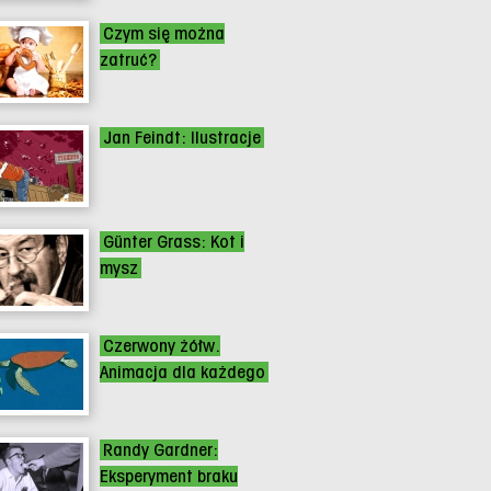
Czym się można
zatruć?
Jan Feindt: Ilustracje
Günter Grass: Kot i
mysz
Czerwony żółw.
Animacja dla każdego
Randy Gardner:
Eksperyment braku