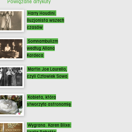
Powiązane artykuły
Harry Houdini:
Iluzjonista wszech
czasów
Somnambulizm
według Allana
Kardeca
Martin Joe Laurello,
czyli Człowiek Sowa
Kobieta, która
stworzyła astronomię
Wygrana. Karen Blixe: