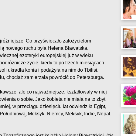
jróżniejsze. Co przyświecało założycielom
cią nowego ruchu była Helena Bławatska.
ecznej ezoteryki europejskiej już w wieku
podróżnicze życie, kiedy to po trzech miesiącach
i ukradła konia i podążyła na nim do Tbilisi.
ułu, chociaż zamierzała powrócić do Petersburga.
iekawsze, ale co najważniejsze, kształtowały w niej
wienia o sobie. Jako kobieta nie miała na to zbyt
iej, w przeciągu dziesięciu lat odwiedziła Egipt,
 Południową, Meksyk, Niemcy, Meksyk, Indie, Nepal,
 Teozoficznego jest książka Heleny Bławatskiej,
Izis