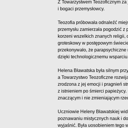
Z Towarzystwem Teozoficznym za je
i bogaci przemysłowcy.
Teozofia próbowała odnaleźć miej
przemysłu zamierzała pogodzić z 
korzeni wszelkich znanych religii, 
groteskowy w postępowym świecie
przekonywało, że parapsychiczne 
dzięki technologicznemu wsparciu
Helena Bławatska była silnym przyw
a Towarzystwo Teozoficzne rozwijał
zrodzona z jej emocji i pragnień st
z istnieniem po śmierci papieżycy.
znaczącym i nie zmieniającym rzec
Uczniowie Heleny Bławatskiej widzi
poznawaniu mistycznych nauk i dośw
wyjaśnić. Była uosobieniem tego 