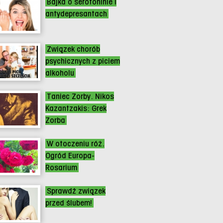
Bajka o serotoninie i
antydepresantach
Związek chorób
psychicznych z piciem
alkoholu
Taniec Zorby. Nikos
Kazantzakis: Grek
Zorba
W otoczeniu róż.
Ogród Europa-
Rosarium
Sprawdź związek
przed ślubem!