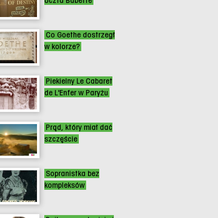
Uczta Babette
Co Goethe dostrzegł
w kolorze?
Piekielny Le Cabaret
de L'Enfer w Paryżu
Prąd, który miał dać
szczęście
Sopranistka bez
kompleksów