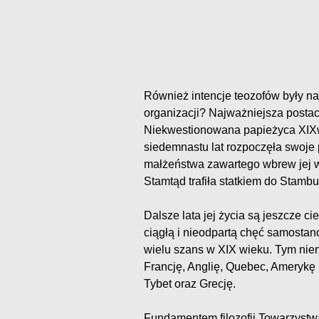
Również intencje teozofów były na
organizacji? Najważniejsza posta
Niekwestionowana papieżyca XIXwi
siedemnastu lat rozpoczęła swoje 
małżeństwa zawartego wbrew jej wol
Stamtąd trafiła statkiem do Stamb
Dalsze lata jej życia są jeszcze c
ciągłą i nieodpartą chęć samostano
wielu szans w XIX wieku. Tym niemn
Francję, Anglię, Quebec, Amerykę
Tybet oraz Grecję.
Fundamentem filozofii Towarzystwa