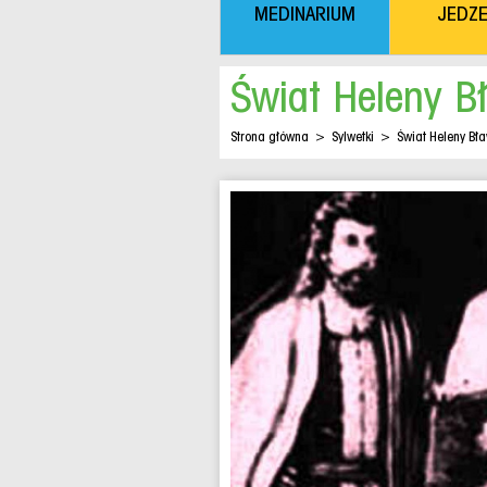
MEDINARIUM
JEDZE
Świat Heleny B
Strona główna
>
Sylwetki
>
Świat Heleny Bła