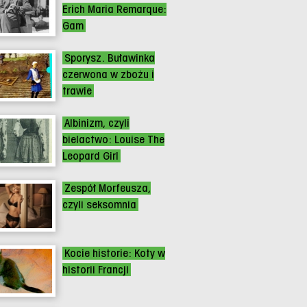
Erich Maria Remarque:
Gam
Sporysz. Buławinka
czerwona w zbożu i
trawie
Albinizm, czyli
bielactwo: Louise The
Leopard Girl
Zespół Morfeusza,
czyli seksomnia
Kocie historie: Koty w
historii Francji