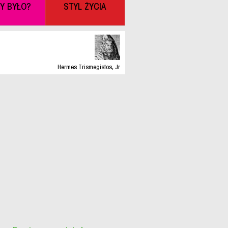
BY BYŁO?
STYL ŻYCIA
Hermes Trismegistos, Jr