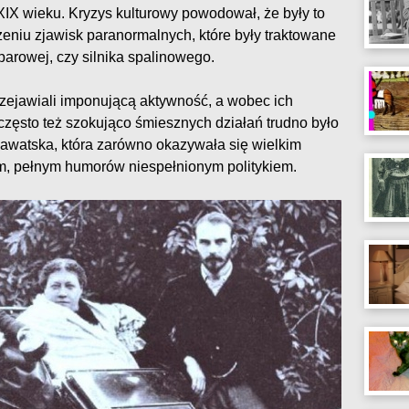
XIX wieku. Kryzys kulturowy powodował, że były to
zeniu zjawisk paranormalnych, które były traktowane
arowej, czy silnika spalinowego.
rzejawiali imponującą aktywność, a wobec ich
często też szokująco śmiesznych działań trudno było
Bławatska, która zarówno okazywała się wielkim
m, pełnym humorów niespełnionym politykiem.