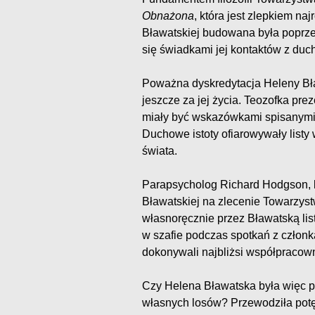
Obnażona
, która jest zlepkiem na
Bławatskiej budowana była poprze
się świadkami jej kontaktów z du
Poważna dyskredytacja Heleny Bła
jeszcze za jej życia. Teozofka pre
miały być wskazówkami spisanymi
Duchowe istoty ofiarowywały list
świata.
Parapsycholog Richard Hodgson, 
Bławatskiej na zlecenie Towarzys
własnoręcznie przez Bławatską lis
w szafie podczas spotkań z człon
dokonywali najbliżsi współpracown
Czy Helena Bławatska była więc p
własnych losów? Przewodziła potę