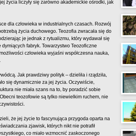
j życia liczyły się zarówno akademickie ośrodki, jak
sce dla człowieka w industrialnych czasach. Rozwój
potrzebą życia duchowego. Teozofia zwracała się do
odzierając je jednak z rytualizmu, który wydawał się
 dymiących fabryk. Towarzystwo Teozoficzne
możliwości człowieka wyjaśni współczesna nauka,
.
ódcą. Jak prawdziwy polityk – dzieliła i rządziła,
o się dynamicznie za jej życia. Oczywiście,
ruktura nie miała szans na to, by poradzić sobie
 Obecni teozofowie są tylko niewielkim ruchem, nie
zywistości.
eli, że jej życie to fascynująca przygoda oparta na
iadczania zjawisk, których nikt nie potrafił
wszystkiego, co miało wzmocnić zaskoczonego