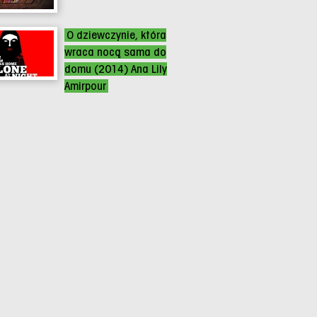
O dziewczynie, która
wraca nocą sama do
domu (2014) Ana Lily
Amirpour