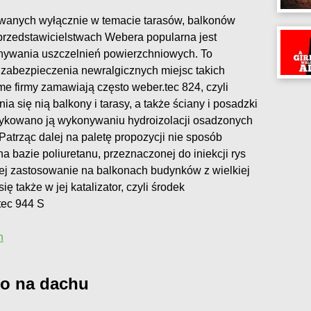
anych wyłącznie w temacie tarasów, balkonów
w przedstawicielstwach Webera popularna jest
ywania uszczelnień powierzchniowych. To
d zabezpieczenia newralgicznych miejsc takich
ame firmy zamawiają często weber.tec 824, czyli
a się nią balkony i tarasy, a także ściany i posadzki
dykowano ją wykonywaniu hydroizolacji osadzonych
atrząc dalej na paletę propozycji nie sposób
a bazie poliuretanu, przeznaczonej do iniekcji rys
j zastosowanie na balkonach budynków z wielkiej
ię także w jej katalizator, czyli środek
tec 944 S
n
ko na dachu