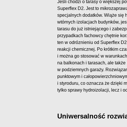
Jeśli chodzi o tarasy o większej 
Superflex D2. Jest to mikrozapraw
specjalnych dodatków. Wiąże się h
wtórnych izolacjach budynków, je
tarasu do już istniejącego i zabe
przypadkach fachowcy chętnie korzy
ten w odróznieniu od Superflex D2,
reakcji chemicznej. Po krótkim cz
i można go stosować w warunkach z
na balkonach i tarasach, ale także
w podziemnych garaży. Rozwiązani
punktowym i całopowierzchniowym p
i styroduru, co oznacza że dzięk
tylko sprawy hydroizolacji, lecz i o
Uniwersalność rozwi