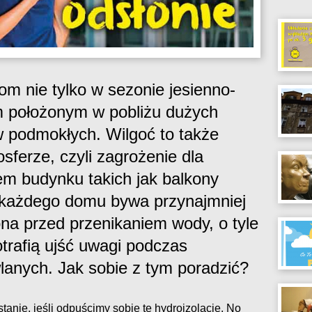
m nie tylko w sezonie jesienno-
m położonym w pobliżu dużych
w podmokłych. Wilgoć to także
ferze, czyli zagrożenie dla
m budynku takich jak balkony
ja każdego domu bywa przynajmniej
na przed przenikaniem wody, o tyle
trafią ujść uwagi podczas
anych. Jak sobie z tym poradzić?
tanie, jeśli odpuścimy sobie tę hydroizolację. No