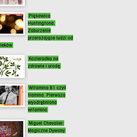
Pląsawica
Huntingtona.
Zaburzenie
przerażające ludzi od
wieków
Kozieradka na
zdrowie i urodę
Witamina B1 czyli
tiamina. Pierwsza
wyodrębniona
witamina
Miguel Chevalier:
Magiczne Dywany