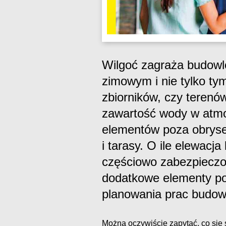
Wilgoć zagraża budowlo
zimowym i nie tylko ty
zbiorników, czy terenó
zawartość wody w atmos
elementów poza obryse
i tarasy. O ile elewac
częściowo zabezpieczo
dodatkowe elementy po
planowania prac budowl
Można oczywiście zapytać, co się s