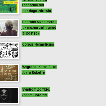
znaczenie dla
ludzkiego zdrowia
Choroba Alzheimera –
jak można zatrzymać
jej postęp?
Corpus Hermeticum
Wygrana. Karen Blixe:
Uczta Babette
Syndrom Zombie.
Zespół Cotarda