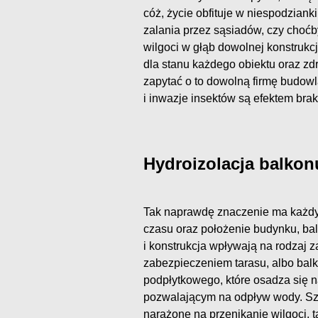
cóż, życie obfituje w niespodziank
zalania przez sąsiadów, czy choć
wilgoci w głąb dowolnej konstrukcji
dla stanu każdego obiektu oraz z
zapytać o to dowolną firmę budowla
i inwazje insektów są efektem bra
Hydroizolacja balkon
Tak naprawdę znaczenie ma każdy cz
czasu oraz położenie budynku, balk
i konstrukcja wpływają na rodzaj 
zabezpieczeniem tarasu, albo bal
podpłytkowego, które osadza się 
pozwalającym na odpływ wody. Sz
narażone na przenikanie wilgoci, ta