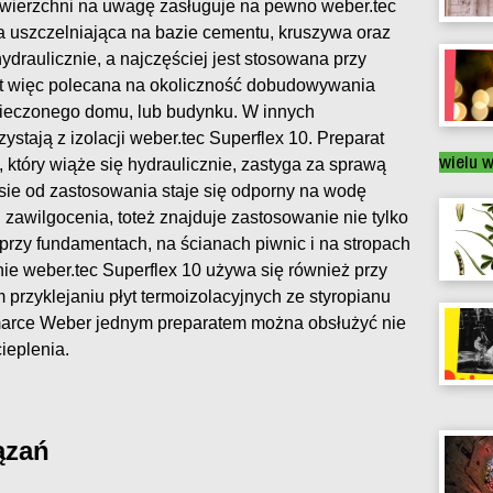
powierzchni na uwagę zasługuje na pewno weber.tec
a uszczelniająca na bazie cementu, kruszywa oraz
ydraulicznie, a najczęściej jest stosowana przy
st więc polecana na okoliczność dobudowywania
zpieczonego domu, lub budynku. W innych
stają z izolacji weber.tec Superflex 10. Preparat
wielu 
 który wiąże się hydraulicznie, zastyga za sprawą
asie od zastosowania staje się odporny na wodę
awilgocenia, toteż znajduje zastosowanie nie tylko
 przy fundamentach, na ścianach piwnic i na stropach
e weber.tec Superflex 10 używa się również przy
rzyklejaniu płyt termoizolacyjnych ze styropianu
i marce Weber jednym preparatem można obsłużyć nie
cieplenia.
ązań