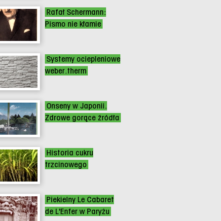
Rafał Schermann:
Pismo nie kłamie
Systemy ociepleniowe
weber.therm
Onseny w Japonii.
Zdrowe gorące źródła
Historia cukru
trzcinowego
Piekielny Le Cabaret
de L'Enfer w Paryżu