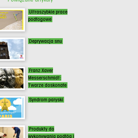
Ultraszybkie prace
podłogowe
Deprywacja snu
Franz Xaver
Messerschmidt:
Twarze doskonałe
Syndrom paryski
Produkty do
wykonywania podłóg i