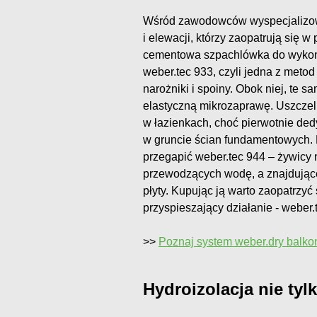
Wśród zawodowców wyspecjalizow
i elewacji, którzy zaopatrują się 
cementowa szpachlówka do wykon
weber.tec 933, czyli jedna z meto
narożniki i spoiny. Obok niej, te s
elastyczną mikrozaprawę. Uszczelni
w łazienkach, choć pierwotnie de
w gruncie ścian fundamentowych. P
przegapić weber.tec 944 – żywicy n
przewodzących wodę, a znajdujące
płyty. Kupując ją warto zaopatrzyć s
przyspieszający działanie - weber.
>>
Poznaj system weber.dry balko
Hydroizolacja nie tyl