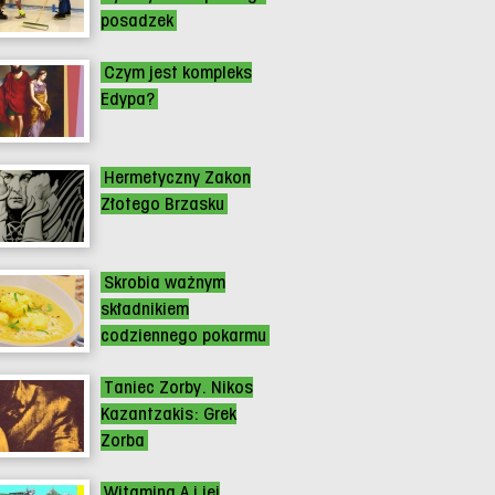
posadzek
Czym jest kompleks
Edypa?
Hermetyczny Zakon
Złotego Brzasku
Skrobia ważnym
składnikiem
codziennego pokarmu
Taniec Zorby. Nikos
Kazantzakis: Grek
Zorba
Witamina A i jej