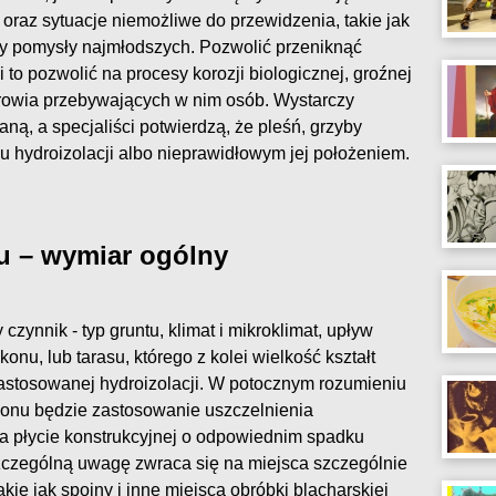
i oraz sytuacje niemożliwe do przewidzenia, takie jak
by pomysły najmłodszych. Pozwolić przeniknąć
 to pozwolić na procesy korozji biologicznej, groźnej
drowia przebywających w nim osób. Wystarczy
ną, a specjaliści potwierdzą, że pleśń, grzyby
ku hydroizolacji albo nieprawidłowym jej położeniem.
u – wymiar ogólny
ynnik - typ gruntu, klimat i mikroklimat, upływ
onu, lub tarasu, którego z kolei wielkość kształt
zastosowanej hydroizolacji. W potocznym rozumieniu
konu będzie zastosowanie uszczelnienia
na płycie konstrukcyjnej o odpowiednim spadku
czególną uwagę zwraca się na miejsca szczególnie
kie jak spoiny i inne miejsca obróbki blacharskiej