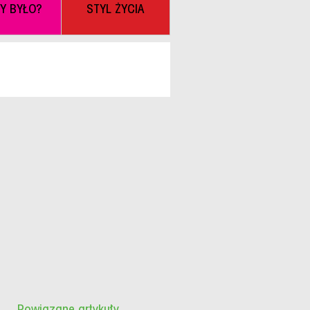
BY BYŁO?
STYL ŻYCIA
Powiązane artykuły