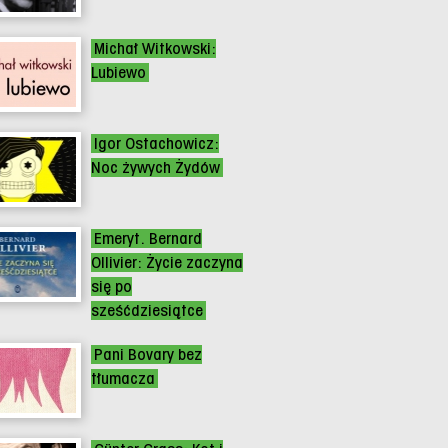
Michał Witkowski:
Lubiewo
Igor Ostachowicz:
Noc żywych Żydów
Emeryt. Bernard
Ollivier: Życie zaczyna
się po
sześćdziesiątce
Pani Bovary bez
tłumacza