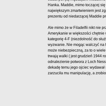
Hanka. Maddie, mimo toczącej się w
największym zmartwieniem jest zg
prezentu od niedarzącej Maddie p
Ale mimo że w Filadelfii nikt nie p
Amerykanie w większości chętnie w
kategorię 4-F (niezdolność do służb
wyzwanie. Nie mogąc walczyć na f
może niebezpieczną, za to o wiele 
trwają walki ( jest grudzień 1944
odnalezienie potwora z Loch Ness. D
dekadę temu jego ojciec wydawał s
zarzuciła mu manipulację, a zrobi