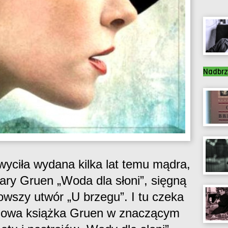
Nadbrz
yciła wydana kilka lat temu mądra,
ry Gruen „Woda dla słoni”, sięgną
nowszy utwór „U brzegu”. I tu czeka
 nowa książka Gruen w znaczącym