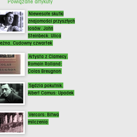
Powiązane artykuły
Niewesołe skutki
znajomości przyszłych
losów. John
Steinbeck: Ulica
eżna. Cudowny czwartek
Artysta z Clamecy.
Romain Rolland:
Colas Breugnon
Sędzia pokutnik.
Albert Camus: Upadek
Vercors: Bitwa
milczenia