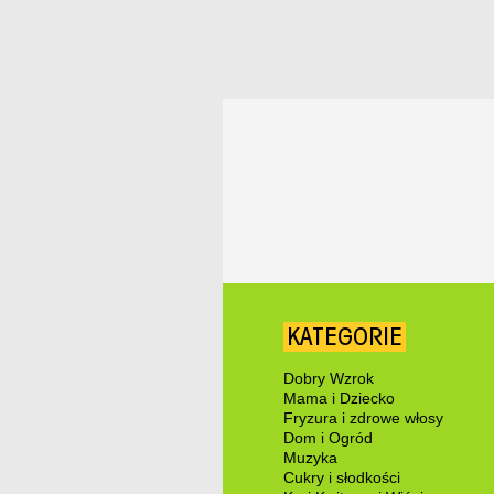
KATEGORIE
Dobry Wzrok
Mama i Dziecko
Fryzura i zdrowe włosy
Dom i Ogród
Muzyka
Cukry i słodkości