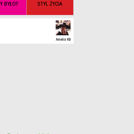
BY BYŁO?
STYL ŻYCIA
Amelia KB