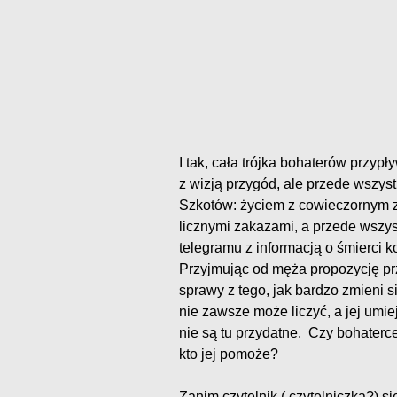
I tak, cała trójka bohaterów przyp
z wizją przygód, ale przede wszy
Szkotów: życiem z cowieczornym z
licznymi zakazami, a przede wszy
telegramu z informacją o śmierci 
Przyjmując od męża propozycję pr
sprawy z tego, jak bardzo zmieni si
nie zawsze może liczyć, a jej umi
nie są tu przydatne. Czy bohaterc
kto jej pomoże?
Zanim czytelnik ( czytelniczka?) s