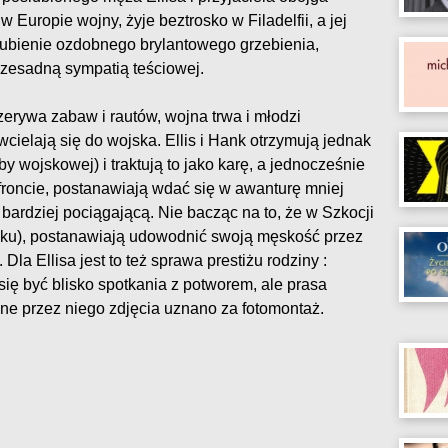
 Europie wojny, żyje beztrosko w Filadelfii, a jej
ubienie ozdobnego brylantowego grzebienia,
rzesadną sympatią teściowej.
rzerywa zabaw i rautów, wojna trwa i młodzi
cielają się do wojska. Ellis i Hank otrzymują jednak
y wojskowej) i traktują to jako karę, a jednocześnie
roncie, postanawiają wdać się w awanturę mniej
bardziej pociągającą. Nie bacząc na to, że w Szkocji
 roku), postanawiają udowodnić swoją męskość przez
la Ellisa jest to też sprawa prestiżu rodziny :
ię być blisko spotkania z potworem, ale prasa
one przez niego zdjęcia uznano za fotomontaż.