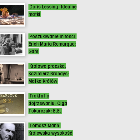
Doris Lessing: Idealne
matki
Poszukiwanie miłości.
Erich Maria Remarque:
Gam
Królowa praczka.
Kazimierz Brandys:
Matka Królów
Traktat o
dojrzewaniu: Olga
Tokarczuk: E.E.
Tomasz Mann:
Królewska wysokość