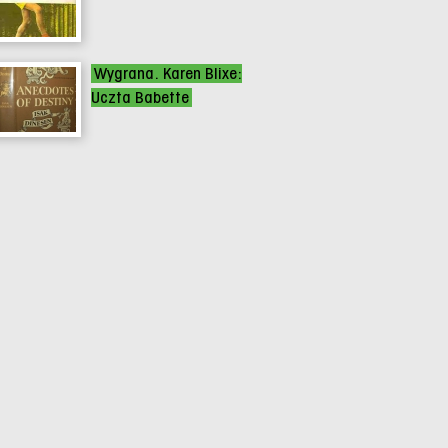
Wygrana. Karen Blixe:
Uczta Babette