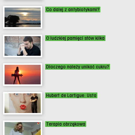
Co dalej z antybiotykami?
O ludzkiej pamięci słów kilka
Dlaczego należy unikać cukru?
Hubert de Lartigue: Usta
Terapia obrzękowa