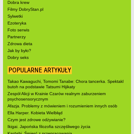
Dobra krew
Filmy DobryStan.pl
Sylwetki
Ezoteryka
Foto serwis
Partnerzy
Zdrowa dieta
Jak by było?
Dobry seks
POPULARNE ARTYKUŁY
Takao Kawaguchi, Tomomi Tanabe: Chora tancerka. Spektakl
butoh na podstawie Tatsumi Hijikaty
Zespół Alicji w Krainie Czarów realnym zaburzeniem
psychosensorycznym
Afazja. Problemy z mówieniem i rozumieniem innych osób
Ella Harper. Kobieta Wielbłąd
Czym jest zdrowe odżywianie?
Ikigai. Japońska filozofia szczęśliwego życia
Karōshi. Śmierć z przepracowania