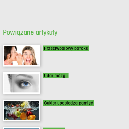
Powiązane artykuły
Przeciwbólowy botoks
Udar mózgu
Cukier upośledza pamięć