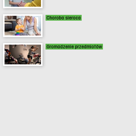
Choroba sieroca
Gromadzenie przedmiotów