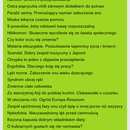
Ostra papryczka chilli zdrowym dodatkiem do potraw
Paraliż senny. Przerażający wymiar zaburzenia snu
Maska lekarza czasów pomoru
9 powodów, żeby odstawić kawę rozpuszczalną
Hikikomori. Skuteczne wycofanie się ze świata społecznego
Czy kolor oczu się zmienia?
Misteria eleuzyjskie. Poszukiwanie tajemnicy życia i śmierci
Scandal. Dobry zespół muzyczny z Japonii
Chrypka to jeden z objawów przeziębienia
Ergofobia. Dlaczego boję się pracy?
Lęki nocne. Zaburzenie snu wieku dziecięcego
Syndrom obcej ręki
Zmienne ciało człowieka
Ze starożytnej Azji do polskiej kuchni. Ciekawostki o czosnku
W otoczeniu róż. Ogród Europa-Rosarium
Zespół opóźnionej fazy snu czyli śpię o innej porze niż wszyscy
Nyktofobia. Nieuzasadniony lęk przed ciemnością
Kiszona kapusta dobrym składnikiem diety
O kulinarnych gustach się nie rozmawia?