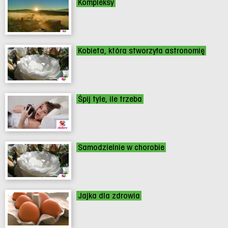
Kompleksy
Kobieta, która stworzyła astronomię
Śpij tyle, ile trzeba
Samodzielnie w chorobie
Jajka dla zdrowia