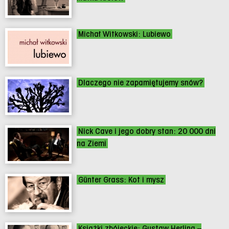
Michał Witkowski: Lubiewo
Dlaczego nie zapamiętujemy snów?
Nick Cave i jego dobry stan: 20 000 dni
na Ziemi
Günter Grass: Kot i mysz
Książki zbójeckie: Gustaw Herling –