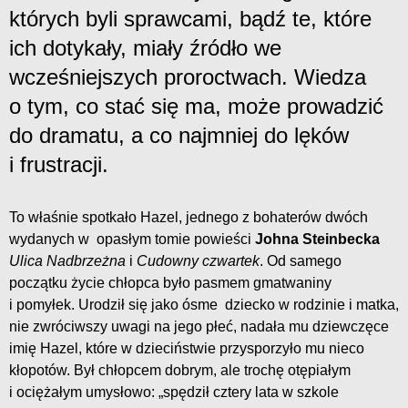
których byli sprawcami, bądź te, które
ich dotykały, miały źródło we
wcześniejszych proroctwach. Wiedza
o tym, co stać się ma, może prowadzić
do dramatu, a co najmniej do lęków
i frustracji.
To właśnie spotkało Hazel, jednego z bohaterów dwóch
wydanych w opasłym tomie powieści
Johna Steinbecka
Ulica Nadbrzeżna
i
Cudowny czwartek
. Od samego
początku życie chłopca było pasmem gmatwaniny
i pomyłek. Urodził się jako ósme dziecko w rodzinie i matka,
nie zwróciwszy uwagi na jego płeć, nadała mu dziewczęce
imię Hazel, które w dzieciństwie przysporzyło mu nieco
kłopotów. Był chłopcem dobrym, ale trochę otępiałym
i ociężałym umysłowo: „spędził cztery lata w szkole