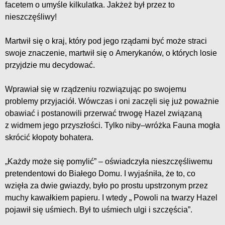
facetem o umyśle kilkulatka. Jakżeż był przez to
nieszczęśliwy!
Martwił się o kraj, który pod jego rządami być może straci
swoje znaczenie, martwił się o Amerykanów, o których losie
przyjdzie mu decydować.
Wprawiał się w rządzeniu rozwiązując po swojemu
problemy przyjaciół. Wówczas i oni zaczęli się już poważnie
obawiać i postanowili przerwać trwogę Hazel związaną
z widmem jego przyszłości. Tylko niby–wróżka Fauna mogła
skrócić kłopoty bohatera.
„Każdy może się pomylić” – oświadczyła nieszczęśliwemu
pretendentowi do Białego Domu. I wyjaśniła, że to, co
wzięła za dwie gwiazdy, było po prostu upstrzonym przez
muchy kawałkiem papieru. I wtedy „ Powoli na twarzy Hazel
pojawił się uśmiech. Był to uśmiech ulgi i szczęścia”.