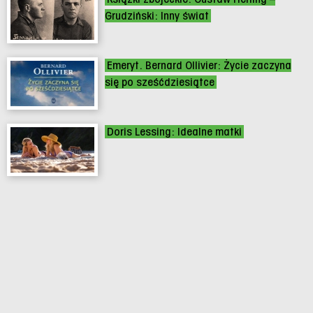
Grudziński: Inny świat
Emeryt. Bernard Ollivier: Życie zaczyna
się po sześćdziesiątce
Doris Lessing: Idealne matki