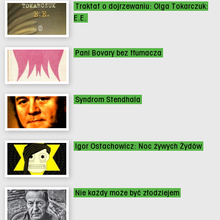
Traktat o dojrzewaniu: Olga Tokarczuk:
E.E.
Pani Bovary bez tłumacza
Syndrom Stendhala
Igor Ostachowicz: Noc żywych Żydów
Nie każdy może być złodziejem