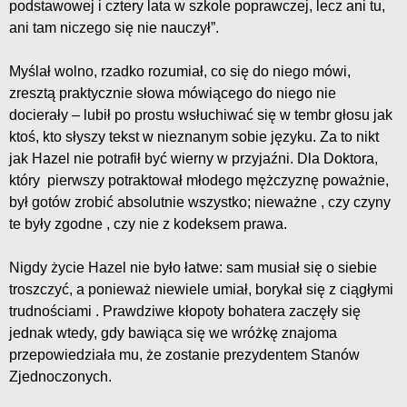
podstawowej i cztery lata w szkole poprawczej, lecz ani tu,
ani tam niczego się nie nauczył”.
Myślał wolno, rzadko rozumiał, co się do niego mówi,
zresztą praktycznie słowa mówiącego do niego nie
docierały – lubił po prostu wsłuchiwać się w tembr głosu jak
ktoś, kto słyszy tekst w nieznanym sobie języku. Za to nikt
jak Hazel nie potrafił być wierny w przyjaźni. Dla Doktora,
który pierwszy potraktował młodego mężczyznę poważnie,
był gotów zrobić absolutnie wszystko; nieważne , czy czyny
te były zgodne , czy nie z kodeksem prawa.
Nigdy życie Hazel nie było łatwe: sam musiał się o siebie
troszczyć, a ponieważ niewiele umiał, borykał się z ciągłymi
trudnościami . Prawdziwe kłopoty bohatera zaczęły się
jednak wtedy, gdy bawiąca się we wróżkę znajoma
przepowiedziała mu, że zostanie prezydentem Stanów
Zjednoczonych.