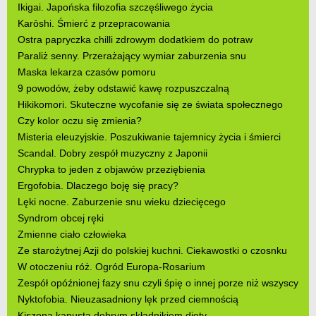
Ikigai. Japońska filozofia szczęśliwego życia
Karōshi. Śmierć z przepracowania
Ostra papryczka chilli zdrowym dodatkiem do potraw
Paraliż senny. Przerażający wymiar zaburzenia snu
Maska lekarza czasów pomoru
9 powodów, żeby odstawić kawę rozpuszczalną
Hikikomori. Skuteczne wycofanie się ze świata społecznego
Czy kolor oczu się zmienia?
Misteria eleuzyjskie. Poszukiwanie tajemnicy życia i śmierci
Scandal. Dobry zespół muzyczny z Japonii
Chrypka to jeden z objawów przeziębienia
Ergofobia. Dlaczego boję się pracy?
Lęki nocne. Zaburzenie snu wieku dziecięcego
Syndrom obcej ręki
Zmienne ciało człowieka
Ze starożytnej Azji do polskiej kuchni. Ciekawostki o czosnku
W otoczeniu róż. Ogród Europa-Rosarium
Zespół opóźnionej fazy snu czyli śpię o innej porze niż wszyscy
Nyktofobia. Nieuzasadniony lęk przed ciemnością
Kiszona kapusta dobrym składnikiem diety