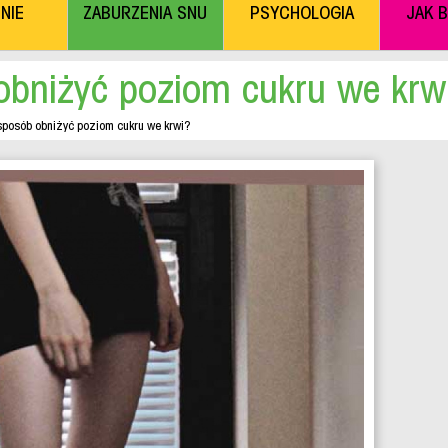
NIE
ZABURZENIA SNU
PSYCHOLOGIA
JAK 
obniżyć poziom cukru we krw
sposób obniżyć poziom cukru we krwi?