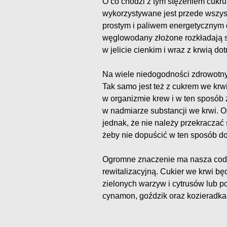
O co chodzi z tym stężeniem cukr
wykorzystywane jest przede wszys
prostym i paliwem energetycznym
węglowodany złożone rozkładają s
w jelicie cienkim i wraz z krwią d
Na wiele niedogodności zdrowotn
Tak samo jest też z cukrem we krw
w organizmie krew i w ten sposób 
w nadmiarze substancji we krwi. 
jednak, że nie należy przekraczać
żeby nie dopuścić w ten sposób d
Ogromne znaczenie ma nasza codzi
rewitalizacyjną. Cukier we krwi b
zielonych warzyw i cytrusów lub p
cynamon, goździk oraz kozieradka