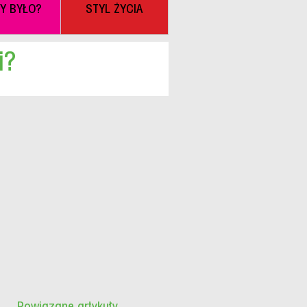
BY BYŁO?
STYL ŻYCIA
i?
Powiązane artykuły