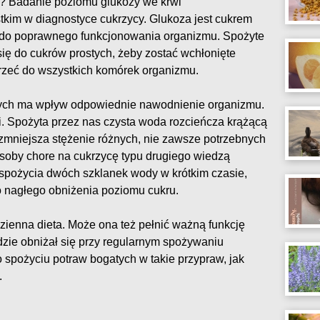
u? Badanie poziomu glukozy we krwi
tkim w diagnostyce cukrzycy. Glukoza jest cukrem
 do poprawnego funkcjonowania organizmu. Spożyte
ię do cukrów prostych, żeby zostać wchłonięte
otrzeć do wszystkich komórek organizmu.
ych ma wpływ odpowiednie nawodnienie organizmu.
i. Spożyta przez nas czysta woda rozcieńcza krążącą
zmniejsza stężenie różnych, nie zawsze potrzebnych
Osoby chore na cukrzycę typu drugiego wiedzą
 spożycia dwóch szklanek wody w krótkim czasie,
o nagłego obniżenia poziomu cukru.
enna dieta. Może ona też pełnić ważną funkcję
ędzie obniżał się przy regularnym spożywaniu
o spożyciu potraw bogatych w takie przypraw, jak
.