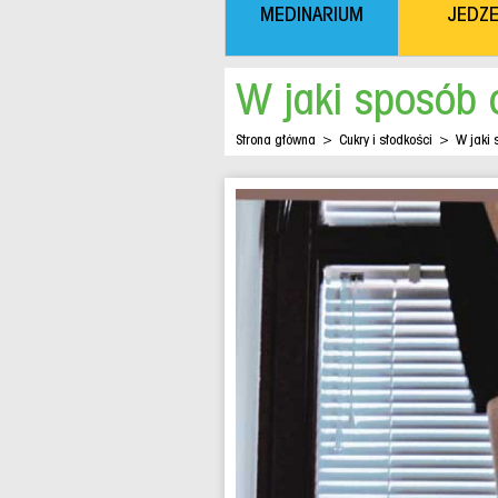
MEDINARIUM
JEDZE
W jaki sposób 
Strona główna
>
Cukry i słodkości
>
W jaki 