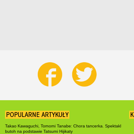
POPULARNE ARTYKUŁY
K
Takao Kawaguchi, Tomomi Tanabe: Chora tancerka. Spektakl
butoh na podstawie Tatsumi Hijikaty