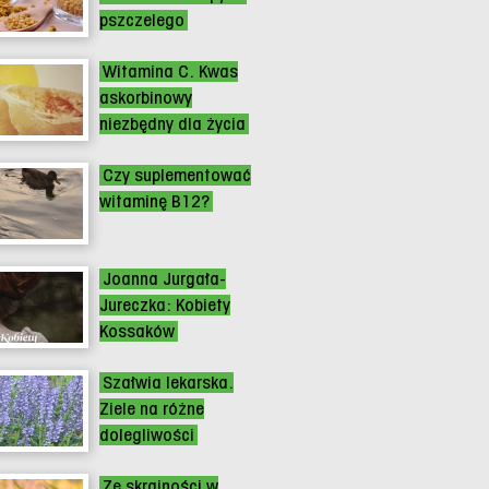
pszczelego
Witamina C. Kwas
askorbinowy
niezbędny dla życia
Czy suplementować
witaminę B12?
Joanna Jurgała-
Jureczka: Kobiety
Kossaków
Szałwia lekarska.
Ziele na różne
dolegliwości
Ze skrajności w