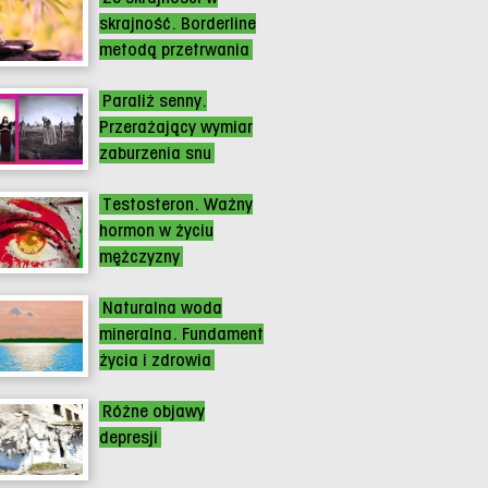
skrajność. Borderline
metodą przetrwania
Paraliż senny.
Przerażający wymiar
zaburzenia snu
Testosteron. Ważny
hormon w życiu
mężczyzny
Naturalna woda
mineralna. Fundament
życia i zdrowia
Różne objawy
depresji