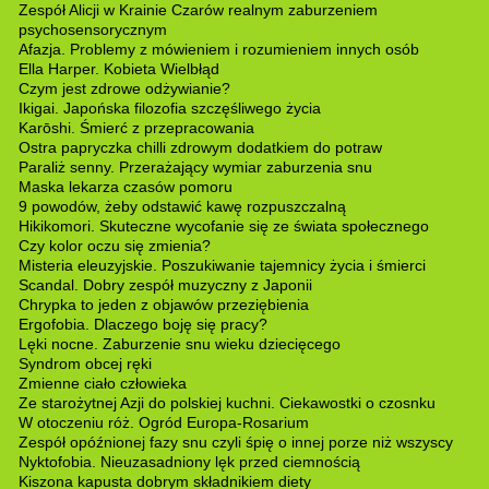
Zespół Alicji w Krainie Czarów realnym zaburzeniem
psychosensorycznym
Afazja. Problemy z mówieniem i rozumieniem innych osób
Ella Harper. Kobieta Wielbłąd
Czym jest zdrowe odżywianie?
Ikigai. Japońska filozofia szczęśliwego życia
Karōshi. Śmierć z przepracowania
Ostra papryczka chilli zdrowym dodatkiem do potraw
Paraliż senny. Przerażający wymiar zaburzenia snu
Maska lekarza czasów pomoru
9 powodów, żeby odstawić kawę rozpuszczalną
Hikikomori. Skuteczne wycofanie się ze świata społecznego
Czy kolor oczu się zmienia?
Misteria eleuzyjskie. Poszukiwanie tajemnicy życia i śmierci
Scandal. Dobry zespół muzyczny z Japonii
Chrypka to jeden z objawów przeziębienia
Ergofobia. Dlaczego boję się pracy?
Lęki nocne. Zaburzenie snu wieku dziecięcego
Syndrom obcej ręki
Zmienne ciało człowieka
Ze starożytnej Azji do polskiej kuchni. Ciekawostki o czosnku
W otoczeniu róż. Ogród Europa-Rosarium
Zespół opóźnionej fazy snu czyli śpię o innej porze niż wszyscy
Nyktofobia. Nieuzasadniony lęk przed ciemnością
Kiszona kapusta dobrym składnikiem diety