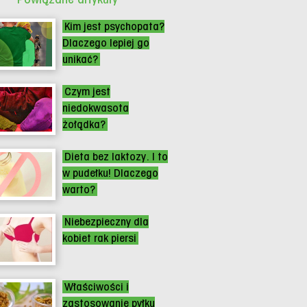
Kim jest psychopata?
Dlaczego lepiej go
unikać?
Czym jest
niedokwasota
żołądka?
Dieta bez laktozy. I to
w pudełku! Dlaczego
warto?
Niebezpieczny dla
kobiet rak piersi
Właściwości i
zastosowanie pyłku