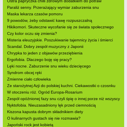
Ostra papryczka chilli zdrowym dodatkiem do potraw
Paraliż senny. Przerażający wymiar zaburzenia snu
Maska lekarza czasów pomoru
9 powodów, żeby odstawić kawę rozpuszczalną
Hikikomori. Skuteczne wycofanie się ze świata społecznego
Czy kolor oczu się zmienia?
Misteria eleuzyjskie. Poszukiwanie tajemnicy życia i śmierci
Scandal. Dobry zespół muzyczny z Japonii
Chrypka to jeden z objawów przeziębienia
Ergofobia. Dlaczego boję się pracy?
Lęki nocne. Zaburzenie snu wieku dziecięcego
Syndrom obcej ręki
Zmienne ciało człowieka
Ze starożytnej Azji do polskiej kuchni. Ciekawostki o czosnku
W otoczeniu róż. Ogród Europa-Rosarium
Zespół opóźnionej fazy snu czyli śpię o innej porze niż wszyscy
Nyktofobia. Nieuzasadniony lęk przed ciemnością
Kiszona kapusta dobrym składnikiem diety
O kulinarnych gustach się nie rozmawia?
Japoński rock jest kobietą