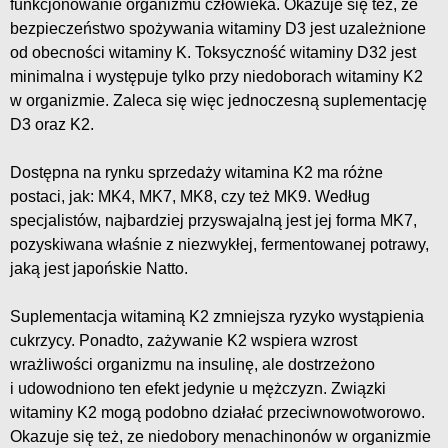
funkcjonowanie organizmu człowieka. Okazuje się też, że
bezpieczeństwo spożywania witaminy D3 jest uzależnione
od obecności witaminy K. Toksyczność witaminy D32 jest
minimalna i występuje tylko przy niedoborach witaminy K2
w organizmie. Zaleca się więc jednoczesną suplementację
D3 oraz K2.
Dostępna na rynku sprzedaży witamina K2 ma różne
postaci, jak: MK4, MK7, MK8, czy też MK9. Według
specjalistów, najbardziej przyswajalną jest jej forma MK7,
pozyskiwana właśnie z niezwykłej, fermentowanej potrawy,
jaką jest japońskie Natto.
Suplementacja witaminą K2 zmniejsza ryzyko wystąpienia
cukrzycy. Ponadto, zażywanie K2 wspiera wzrost
wrażliwości organizmu na insulinę, ale dostrzeżono
i udowodniono ten efekt jedynie u mężczyzn. Związki
witaminy K2 mogą podobno działać przeciwnowotworowo.
Okazuje się też, ze niedobory menachinonów w organizmie