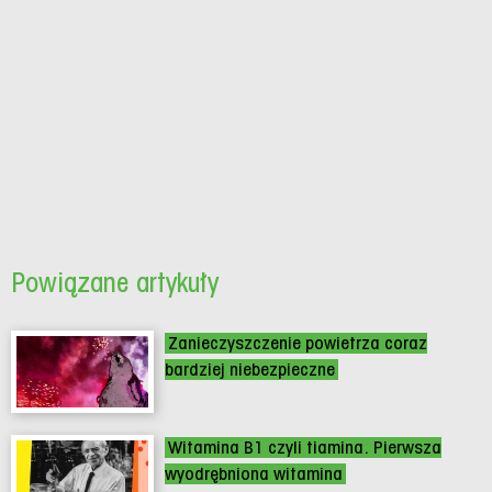
Powiązane artykuły
Zanieczyszczenie powietrza coraz
bardziej niebezpieczne
Witamina B1 czyli tiamina. Pierwsza
wyodrębniona witamina