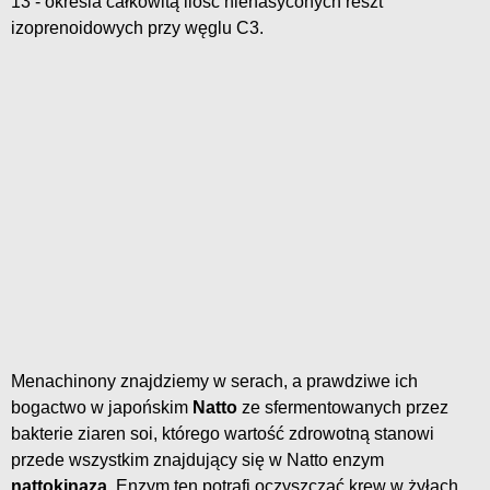
13 - określa całkowitą ilość nienasyconych reszt
izoprenoidowych przy węglu C3.
Menachinony znajdziemy w serach, a prawdziwe ich
bogactwo w japońskim
Natto
ze sfermentowanych przez
bakterie ziaren soi, którego wartość zdrowotną stanowi
przede wszystkim znajdujący się w Natto enzym
nattokinaza
. Enzym ten potrafi oczyszczać krew w żyłach,