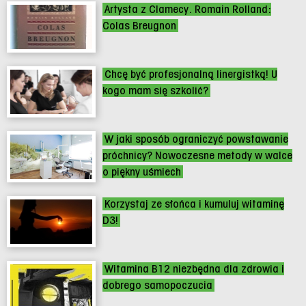
Artysta z Clamecy. Romain Rolland:
Colas Breugnon
Chcę być profesjonalną linergistką! U
kogo mam się szkolić?
W jaki sposób ograniczyć powstawanie
próchnicy? Nowoczesne metody w walce
o piękny uśmiech
Korzystaj ze słońca i kumuluj witaminę
D3!
Witamina B12 niezbędna dla zdrowia i
dobrego samopoczucia