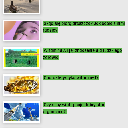
Skąd się biorą dreszcze? Jak sobie z nimi
radzić?
Witamina A i jej znaczenie dla ludzkiego
zdrowia
Charakterystyka witaminy D
Czy silny wiatr psuje dobry stan
organizmu?