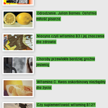
Odrodzenie. Julian Barnes: Ostatnia
miłość pisarza
Niacyna czyli witamina B3 i jej znaczenie
dla zdrowia
Choroby przewlekłe bardziej groźne
jesienią
Witamina C. Kwas askorbinowy niezbędny
dla życia
Czy suplementować witaminę B12?