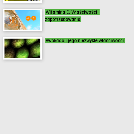
Witamina E. Właściwości i
zapotrzebowanie
Awokado i jego niezwykłe właściwości