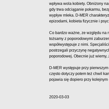
wpływa wola kobiety. Obniżony nas
gdy trwa odciąganie pokarmu, bez
wypływ mleka. D-MER charakteryzu
epizodami, kobieta fizycznie i psyc
Co bardzo ważne, ze względu na r
tożsamy z poporodowymi zaburzeni
współwystępuje z nimi. Specjaliśc
postrzegali przyczynę negatywnych
poporodowej. Obecnie już wiemy, ż
D-MER występuje przy pierwszym d
często dotyczy potem też chwil ka
pojawia się dopiero przy kolejnym
2020-03-03