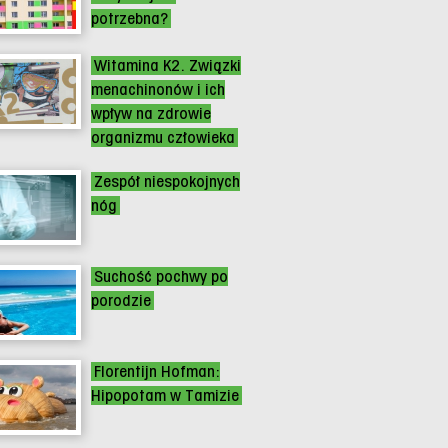
potrzebna?
Witamina K2. Związki
menachinonów i ich
wpływ na zdrowie
organizmu człowieka
Zespół niespokojnych
nóg
Suchość pochwy po
porodzie
Florentijn Hofman:
Hipopotam w Tamizie