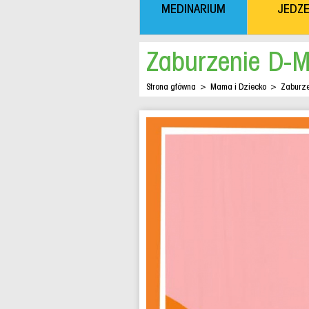
MEDINARIUM
JEDZE
Zaburzenie D-M
Strona główna
>
Mama i Dziecko
>
Zaburze