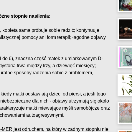
żne stopnie nasilenia:
, kobieta sama próbuje sobie radzić; kontynuuje
listycznej pomocy ani form terapii; łagodne objawy
4 do 6), znaczna część matek z umiarkowanym D-
ysforia trwa między trzy, a dziewięć miesięcy;
turalne sposoby radzenia sobie z problemem,
.
kiedy matki odstawiają dzieci od piersi, a jeśli tego
m niebezpieczne dla nich - objawy utrzymują się około
harakteryzuje matki miewające myśli samobójcze oraz
zachowaniami autoagresywnymi.
D-MER jest odruchem, na który w żadnym stopniu nie