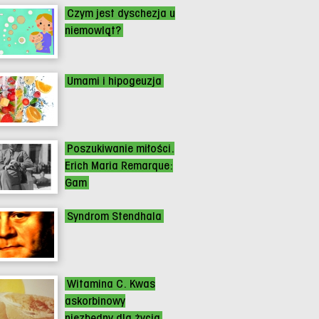
Czym jest dyschezja u
niemowląt?
Umami i hipogeuzja
Poszukiwanie miłości.
Erich Maria Remarque:
Gam
Syndrom Stendhala
Witamina C. Kwas
askorbinowy
niezbędny dla życia