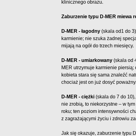
klinicznego obrazu.
Zaburzenie typu D-MER miewa ró
D-MER - łagodny
(skala od1 do 3)
karmienie; nie szuka żadnej specja
mijają na ogół do trzech miesięcy.
D-MER - umiarkowany
(skala od 
MER utrzymuje karmienie piersią; d
kobieta stara się sama znaleźć na
chociaż jest on już dosyć poważny
D-MER - ciężki
(skala do 7 do 10), 
nie zrobią, to niekorzystne – w ty
roku; ten poziom intensywności c
z zagrażającymi życiu i zdrowiu 
Jak się okazuje, zaburzenie typu 