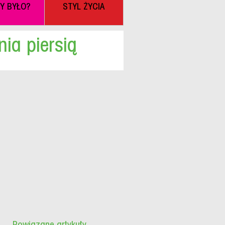
BY BYŁO?
STYL ŻYCIA
ia piersią
Powiązane artykuły