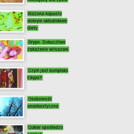
Kiszona kapusta
dobrym składnikiem
diety
Grypa. Dokuczliwe
zakażenie wirusowe
Czym jest kompleks
Edypa?
Osobowość
anankastyczna
Cukier upośledza