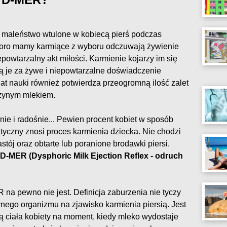
 maleństwo wtulone w kobiecą pierś podczas
koro mamy karmiące z wyboru odczuwają żywienie
epowtarzalny akt miłości. Karmienie kojarzy im się
ją je za żywe i niepowtarzalne doświadczenie
at nauki również potwierdza przeogromną ilość zalet
czynym mlekiem.
nie i radośnie... Pewien procent kobiet w sposób
tyczny znosi proces karmienia dziecka. Nie chodzi
zastój oraz obtarte lub poranione brodawki piersi.
D-MER (Dysphoric Milk Ejection Reflex - odruch
na pewno nie jest. Definicja zaburzenia nie tyczy
nego organizmu na zjawisko karmienia piersią. Jest
 ciała kobiety na moment, kiedy mleko wydostaje