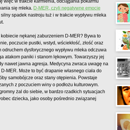
się więc w trakcie karmienia, odciągania pokarmu
ania się mleka.
D-MER, czyli negatywne emocje
silny spadek nastroju tuż i w trakcie wypływu mleka
t.
zą kobiecie nękanej zaburzeniem D-MER? Bywa to
enie, poczucie pustki, wstyd, wściekłość, złość oraz
ym odruchem dysforycznego wypływu mleka odczuwa
ga atakom paniki i stanom lękowym. Towarzyszy jej
iedy nawet jawna agresja. Medycyna zwraca uwagę na
z D-MER. Może to być drapanie własnego ciała do
róby samobójcze oraz stany otępienia. Powstaje
ązanych z poczuciem winy o podłożu kulturowym.
romny żal do siebie, w bardzo rzadkich sytuacjach
obec dziecka, jako osoby pośrednio związanej