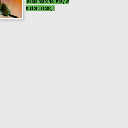
Kocie historie: Koty w
historii Francji