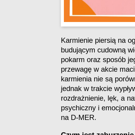
Karmienie piersią na o
budującym cudowną wię
pokarm oraz sposób je
przewagę w akcie macie
karmienia nie są porów
jednak w trakcie wypł
rozdrażnienie, lęk, a n
psychiczny i emocjonal
na D-MER.
Czym jest zaburzeni