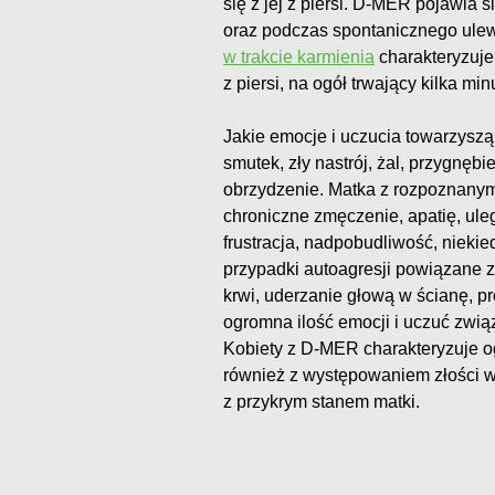
się z jej z piersi. D-MER pojawia 
oraz podczas spontanicznego ulew
w trakcie karmienia
charakteryzuje 
z piersi, na ogół trwający kilka minu
Jakie emocje i uczucia towarzys
smutek, zły nastrój, żal, przygnębi
obrzydzenie. Matka z rozpoznan
chroniczne zmęczenie, apatię, ule
frustracja, nadpobudliwość, niek
przypadki autoagresji powiązane 
krwi, uderzanie głową w ścianę, p
ogromna ilość emocji i uczuć zwi
Kobiety z D-MER charakteryzuje og
również z występowaniem złości w
z przykrym stanem matki.