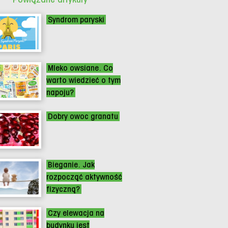
Syndrom paryski
Mleko owsiane. Co
warto wiedzieć o tym
napoju?
Dobry owoc granatu
Bieganie. Jak
rozpocząć aktywność
fizyczną?
Czy elewacja na
budynku jest