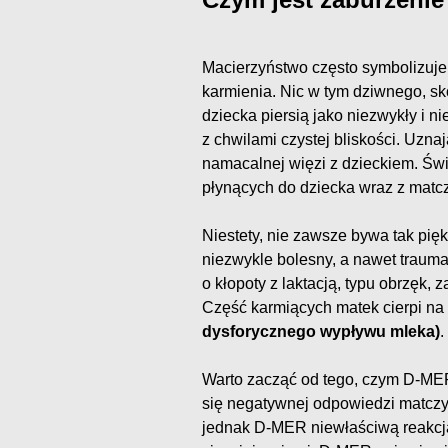
Macierzyństwo często symbolizuje
karmienia. Nic w tym dziwnego, s
dziecka piersią jako niezwykły i ni
z chwilami czystej bliskości. Uzna
namacalnej więzi z dzieckiem. Świ
płynących do dziecka wraz z mat
Niestety, nie zawsze bywa tak pięk
niezwykle bolesny, a nawet trauma
o kłopoty z laktacją, typu obrzęk, 
Część karmiących matek cierpi na
dysforycznego wypływu mleka)
.
Warto zacząć od tego, czym D-MER 
się negatywnej odpowiedzi matczy
jednak D-MER niewłaściwą reakcją