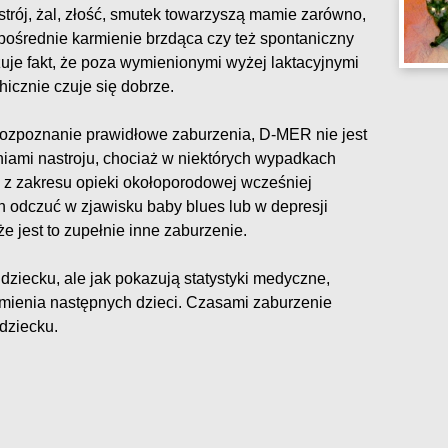
trój, żal, złość, smutek towarzyszą mamie zarówno,
pośrednie karmienie brzdąca czy też spontaniczny
je fakt, że poza wymienionymi wyżej laktacyjnymi
hicznie czuje się dobrze.
ozpoznanie prawidłowe zaburzenia, D-MER nie jest
ami nastroju, chociaż w niektórych wypadkach
i z zakresu opieki okołoporodowej wcześniej
 odczuć w zjawisku baby blues lub w depresji
e jest to zupełnie inne zaburzenie.
ziecku, ale jak pokazują statystyki medyczne,
rmienia następnych dzieci. Czasami zaburzenie
 dziecku.