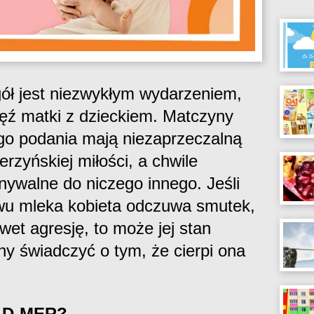
gół jest niezwykłym wydarzeniem,
ź matki z dzieckiem. Matczyny
go podania mają niezaprzeczalną
rzyńskiej miłości, a chwile
nywalne do niczego innego. Jeśli
ywu mleka kobieta odczuwa smutek,
awet agresję, to może jej stan
ny świadczyć o tym, że cierpi ona
e D-MER?