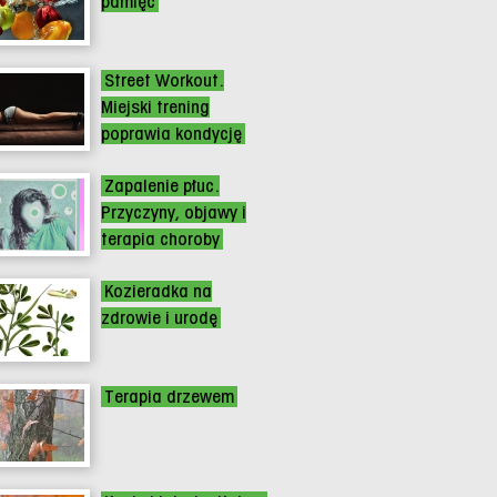
pamięć
Street Workout.
Miejski trening
poprawia kondycję
Zapalenie płuc.
Przyczyny, objawy i
terapia choroby
Kozieradka na
zdrowie i urodę
Terapia drzewem