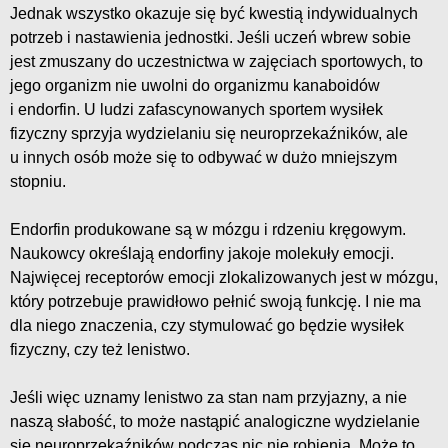
Jednak wszystko okazuje się być kwestią indywidualnych
potrzeb i nastawienia jednostki. Jeśli uczeń wbrew sobie
jest zmuszany do uczestnictwa w zajęciach sportowych, to
jego organizm nie uwolni do organizmu kanaboidów
i endorfin. U ludzi zafascynowanych sportem wysiłek
fizyczny sprzyja wydzielaniu się neuroprzekaźników, ale
u innych osób może się to odbywać w dużo mniejszym
stopniu.
Endorfin produkowane są w mózgu i rdzeniu kręgowym.
Naukowcy określają endorfiny jakoje molekuły emocji.
Najwięcej receptorów emocji zlokalizowanych jest w mózgu,
który potrzebuje prawidłowo pełnić swoją funkcję. I nie ma
dla niego znaczenia, czy stymulować go będzie wysiłek
fizyczny, czy też lenistwo.
Jeśli więc uznamy lenistwo za stan nam przyjazny, a nie
naszą słabość, to może nastąpić analogiczne wydzielanie
się neuroprzekaźników podczas nic nie robienia. Może to