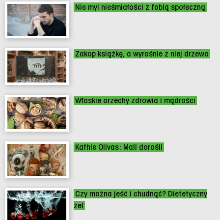
Nie myl nieśmiałości z fobią społeczną
Zakop książkę, a wyrośnie z niej drzewo
Włoskie orzechy zdrowia i mądrości
Kathie Olivas: Mali dorośli
Czy można jeść i chudnąć? Dietetyczny
żel