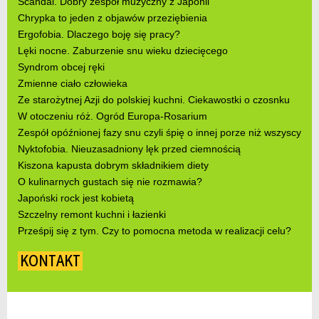
Scandal. Dobry zespół muzyczny z Japonii
Chrypka to jeden z objawów przeziębienia
Ergofobia. Dlaczego boję się pracy?
Lęki nocne. Zaburzenie snu wieku dziecięcego
Syndrom obcej ręki
Zmienne ciało człowieka
Ze starożytnej Azji do polskiej kuchni. Ciekawostki o czosnku
W otoczeniu róż. Ogród Europa-Rosarium
Zespół opóźnionej fazy snu czyli śpię o innej porze niż wszyscy
Nyktofobia. Nieuzasadniony lęk przed ciemnością
Kiszona kapusta dobrym składnikiem diety
O kulinarnych gustach się nie rozmawia?
Japoński rock jest kobietą
Szczelny remont kuchni i łazienki
Prześpij się z tym. Czy to pomocna metoda w realizacji celu?
KONTAKT