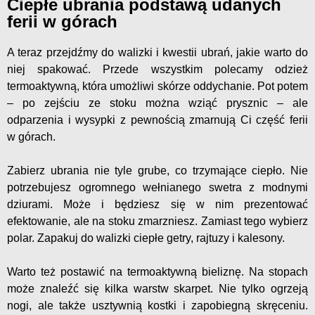
Ciepłe ubrania podstawą udanych
ferii w górach
A teraz przejdźmy do walizki i kwestii ubrań, jakie warto do
niej spakować. Przede wszystkim polecamy odzież
termoaktywną, która umożliwi skórze oddychanie. Pot potem
– po zejściu ze stoku można wziąć prysznic – ale
odparzenia i wysypki z pewnością zmarnują Ci część ferii
w górach.
Zabierz ubrania nie tyle grube, co trzymające ciepło. Nie
potrzebujesz ogromnego wełnianego swetra z modnymi
dziurami. Może i będziesz się w nim prezentować
efektowanie, ale na stoku zmarzniesz. Zamiast tego wybierz
polar. Zapakuj do walizki ciepłe getry, rajtuzy i kalesony.
Warto też postawić na termoaktywną bieliznę. Na stopach
może znaleźć się kilka warstw skarpet. Nie tylko ogrzeją
nogi, ale także usztywnią kostki i zapobiegną skręceniu.