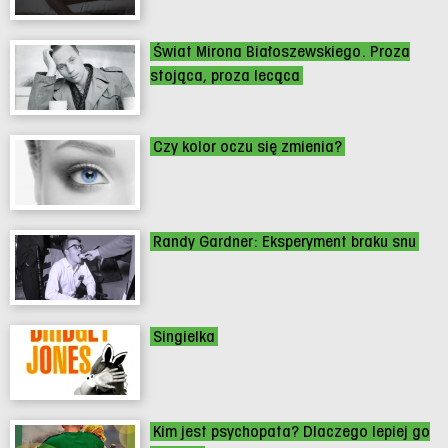
Świat Mirona Białoszewskiego. Proza
stojąca, proza lecąca
Czy kolor oczu się zmienia?
Randy Gardner: Eksperyment braku snu
Singielka
Kim jest psychopata? Dlaczego lepiej go