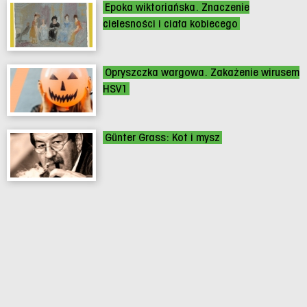
Epoka wiktoriańska. Znaczenie
cielesności i ciała kobiecego
Opryszczka wargowa. Zakażenie wirusem
HSV1
Günter Grass: Kot i mysz