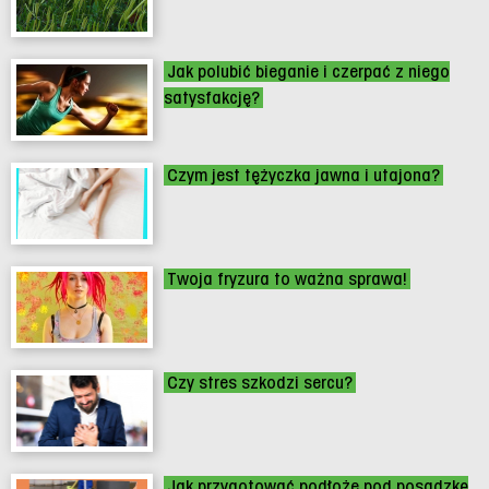
Jak polubić bieganie i czerpać z niego
satysfakcję?
Czym jest tężyczka jawna i utajona?
Twoja fryzura to ważna sprawa!
Czy stres szkodzi sercu?
Jak przygotować podłoże pod posadzkę