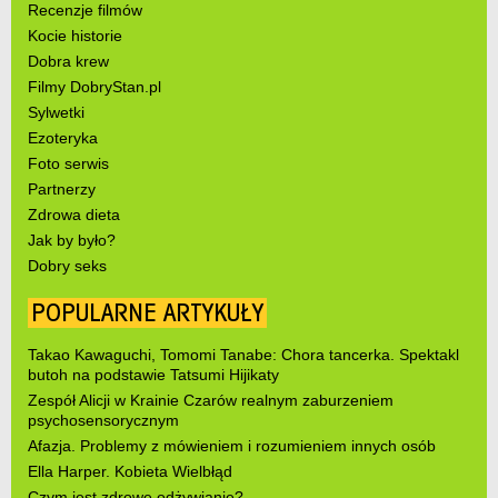
Recenzje filmów
Kocie historie
Dobra krew
Filmy DobryStan.pl
Sylwetki
Ezoteryka
Foto serwis
Partnerzy
Zdrowa dieta
Jak by było?
Dobry seks
POPULARNE ARTYKUŁY
Takao Kawaguchi, Tomomi Tanabe: Chora tancerka. Spektakl
butoh na podstawie Tatsumi Hijikaty
Zespół Alicji w Krainie Czarów realnym zaburzeniem
psychosensorycznym
Afazja. Problemy z mówieniem i rozumieniem innych osób
Ella Harper. Kobieta Wielbłąd
Czym jest zdrowe odżywianie?