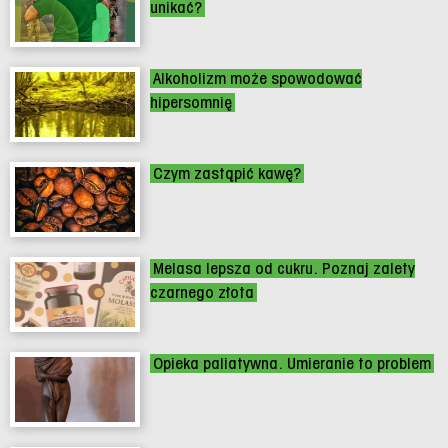
unikać?
Alkoholizm może spowodować
hipersomnię
Czym zastąpić kawę?
Melasa lepsza od cukru. Poznaj zalety
czarnego złota
Opieka paliatywna. Umieranie to problem