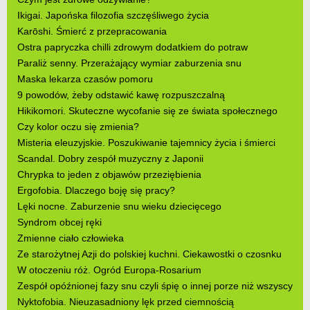
Ikigai. Japońska filozofia szczęśliwego życia
Karōshi. Śmierć z przepracowania
Ostra papryczka chilli zdrowym dodatkiem do potraw
Paraliż senny. Przerażający wymiar zaburzenia snu
Maska lekarza czasów pomoru
9 powodów, żeby odstawić kawę rozpuszczalną
Hikikomori. Skuteczne wycofanie się ze świata społecznego
Czy kolor oczu się zmienia?
Misteria eleuzyjskie. Poszukiwanie tajemnicy życia i śmierci
Scandal. Dobry zespół muzyczny z Japonii
Chrypka to jeden z objawów przeziębienia
Ergofobia. Dlaczego boję się pracy?
Lęki nocne. Zaburzenie snu wieku dziecięcego
Syndrom obcej ręki
Zmienne ciało człowieka
Ze starożytnej Azji do polskiej kuchni. Ciekawostki o czosnku
W otoczeniu róż. Ogród Europa-Rosarium
Zespół opóźnionej fazy snu czyli śpię o innej porze niż wszyscy
Nyktofobia. Nieuzasadniony lęk przed ciemnością