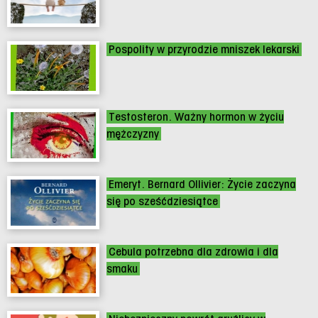
Pospolity w przyrodzie mniszek lekarski
Testosteron. Ważny hormon w życiu
mężczyzny
Emeryt. Bernard Ollivier: Życie zaczyna
się po sześćdziesiątce
Cebula potrzebna dla zdrowia i dla
smaku