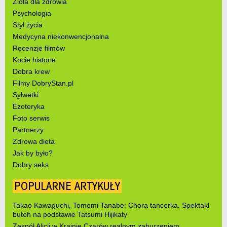
Zioła dla zdrowia
Psychologia
Styl życia
Medycyna niekonwencjonalna
Recenzje filmów
Kocie historie
Dobra krew
Filmy DobryStan.pl
Sylwetki
Ezoteryka
Foto serwis
Partnerzy
Zdrowa dieta
Jak by było?
Dobry seks
POPULARNE ARTYKUŁY
Takao Kawaguchi, Tomomi Tanabe: Chora tancerka. Spektakl
butoh na podstawie Tatsumi Hijikaty
Zespół Alicji w Krainie Czarów realnym zaburzeniem