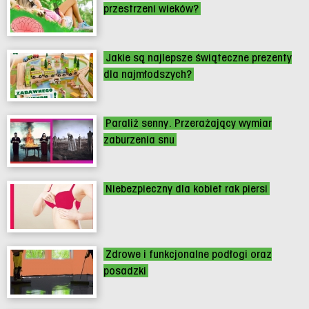
przestrzeni wieków?
Jakie są najlepsze świąteczne prezenty
dla najmłodszych?
Paraliż senny. Przerażający wymiar
zaburzenia snu
Niebezpieczny dla kobiet rak piersi
Zdrowe i funkcjonalne podłogi oraz
posadzki