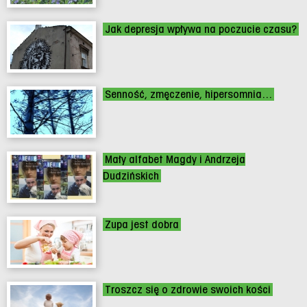
Jak depresja wpływa na poczucie czasu?
Senność, zmęczenie, hipersomnia...
Mały alfabet Magdy i Andrzeja
Dudzińskich
Zupa jest dobra
Troszcz się o zdrowie swoich kości