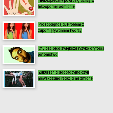
Niebezpieczny powrót gruźlicy w
lekoopornej odmianie
Prozopagnozja. Problem z
zapamiętywaniem twarzy
Otyłość ojca zwiększa ryzyko otyłości
potomstwa
Zaburzenia adaptacyjne czyli
niewskazana reakcja na zmianę