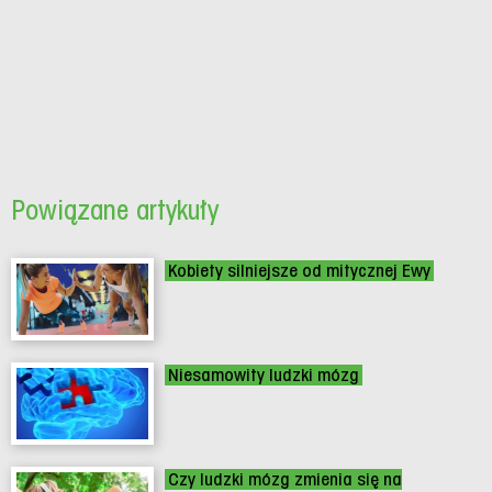
Powiązane artykuły
Kobiety silniejsze od mitycznej Ewy
Niesamowity ludzki mózg
Czy ludzki mózg zmienia się na